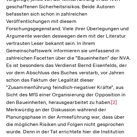
geschaffenen Sicherheitsrisikos. Beide Autoren
befassten sich schon in zahlreichen
Veröffentlichungen mit diesem
Forschungsgegenstand. Viele ihrer Überlegungen und
Argumente werden deswegen dem mit der Literatur
vertrauten Leser bekannt sein. In ihrem
Gemeinschaftswerk informieren sie umfassend in
zahlreichen Facetten über die "Baueinheiten" der NVA.
Es ist besonders das Verdienst Bernd Eisenfelds, der
vor dem Abschluss des Buches verstarb, vor Jahren
schon das Faktum der Legalität dieser
"Zusammenführung feindlich-negativer Kräfte", aus
Sicht des MfS einer Organisierung der Opposition in
den Baueinheiten, herausgearbeitet zu haben.
Zur
[2]
Merkwürdig an der Diskussion während der
Auflösung
Planungsphase in der Armeeführung war, dass über
der
die möglichen Risiken und Folgen nicht gesprochen
Fußnote
Zum
wurde. Denn in der Tat errichtete hier die Institution
Seite