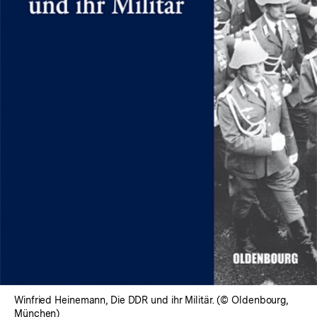
In
Lightbox
öffnen
Winfried Heinemann, Die DDR und ihr Militär. (© Oldenbourg,
München)