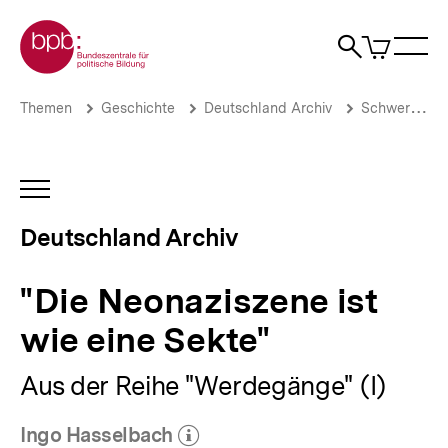
Direkt
Zur Startseite der bpb
zum
0
Artikel
Sho
Seiteninhalt
im
Naviga
Suche
springen
War
öffne
öffnen
öff
Pfadnavigation
"Die
Brotkrümelnavigation
Themen
Geschichte
Deutschland Archiv
Schwerpunkte
Neonaziszene
ist
wie
eine
INHALTSNAVIGATION
Sekte"
ÖFFNEN
|
Deutschland Archiv
Deutschland
Archiv
|
"Die Neonaziszene ist
bpb.de
wie eine Sekte"
Aus der Reihe "Werdegänge" (I)
Ingo Hasselbach