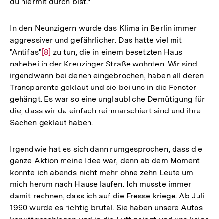
du hiermit durch bist.“
In den Neunzigern wurde das Klima in Berlin immer
aggressiver und gefährlicher. Das hatte viel mit
"Antifas"
Zur
[8]
zu tun, die in einem besetzten Haus
nahebei in der Kreuzinger Straße wohnten. Wir sind
Auflösung
irgendwann bei denen eingebrochen, haben all deren
der
Transparente geklaut und sie bei uns in die Fenster
Fußnote
gehängt. Es war so eine unglaubliche Demütigung für
die, dass wir da einfach reinmarschiert sind und ihre
Sachen geklaut haben.
Irgendwie hat es sich dann rumgesprochen, dass die
ganze Aktion meine Idee war, denn ab dem Moment
konnte ich abends nicht mehr ohne zehn Leute um
mich herum nach Hause laufen. Ich musste immer
damit rechnen, dass ich auf die Fresse kriege. Ab Juli
1990 wurde es richtig brutal. Sie haben unsere Autos