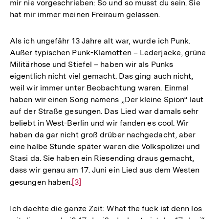
mir nie vorgeschrieben: So und so musst du sein. Sie
hat mir immer meinen Freiraum gelassen.
Als ich ungefähr 13 Jahre alt war, wurde ich Punk.
Außer typischen Punk-Klamotten – Lederjacke, grüne
Militärhose und Stiefel – haben wir als Punks
eigentlich nicht viel gemacht. Das ging auch nicht,
weil wir immer unter Beobachtung waren. Einmal
haben wir einen Song namens „Der kleine Spion“ laut
auf der Straße gesungen. Das Lied war damals sehr
beliebt in West-Berlin und wir fanden es cool. Wir
haben da gar nicht groß drüber nachgedacht, aber
eine halbe Stunde später waren die Volkspolizei und
Stasi da. Sie haben ein Riesending draus gemacht,
dass wir genau am 17. Juni ein Lied aus dem Westen
gesungen haben.
Zur
[3]
Auflösung
der
Ich dachte die ganze Zeit: What the fuck ist denn los
Fußnote