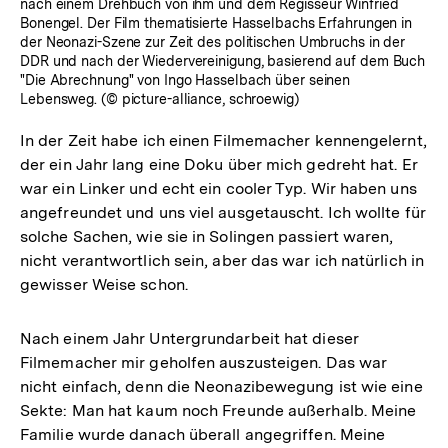
nach einem Drehbuch von ihm und dem Regisseur Winfried
Bonengel. Der Film thematisierte Hasselbachs Erfahrungen in
der Neonazi-Szene zur Zeit des politischen Umbruchs in der
DDR und nach der Wiedervereinigung, basierend auf dem Buch
"Die Abrechnung" von Ingo Hasselbach über seinen
Lebensweg. (© picture-alliance, schroewig)
In der Zeit habe ich einen Filmemacher kennengelernt,
der ein Jahr lang eine Doku über mich gedreht hat. Er
war ein Linker und echt ein cooler Typ. Wir haben uns
angefreundet und uns viel ausgetauscht. Ich wollte für
solche Sachen, wie sie in Solingen passiert waren,
nicht verantwortlich sein, aber das war ich natürlich in
gewisser Weise schon.
Nach einem Jahr Untergrundarbeit hat dieser
Filmemacher mir geholfen auszusteigen. Das war
nicht einfach, denn die Neonazibewegung ist wie eine
Sekte: Man hat kaum noch Freunde außerhalb. Meine
Zum
Familie wurde danach überall angegriffen. Meine
Seite