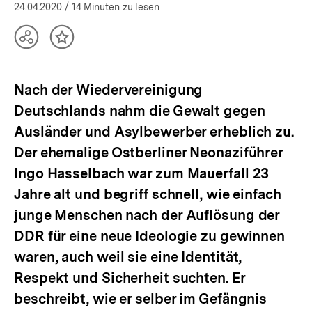
(Mehr zum Autor)
öffnen
24.04.2020
/ 14 Minuten zu lesen
Teilen
Inhalt
Optionen
merken
anzeigen
Nach der Wiedervereinigung
Deutschlands nahm die Gewalt gegen
Ausländer und Asylbewerber erheblich zu.
Der ehemalige Ostberliner Neonaziführer
Ingo Hasselbach war zum Mauerfall 23
Jahre alt und begriff schnell, wie einfach
junge Menschen nach der Auflösung der
DDR für eine neue Ideologie zu gewinnen
waren, auch weil sie eine Identität,
Respekt und Sicherheit suchten. Er
beschreibt, wie er selber im Gefängnis