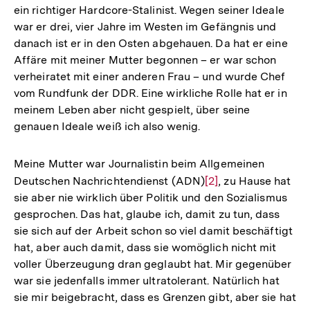
ein richtiger Hardcore-Stalinist. Wegen seiner Ideale
war er drei, vier Jahre im Westen im Gefängnis und
danach ist er in den Osten abgehauen. Da hat er eine
Affäre mit meiner Mutter begonnen – er war schon
verheiratet mit einer anderen Frau – und wurde Chef
vom Rundfunk der DDR. Eine wirkliche Rolle hat er in
meinem Leben aber nicht gespielt, über seine
genauen Ideale weiß ich also wenig.
Meine Mutter war Journalistin beim Allgemeinen
Deutschen Nachrichtendienst (ADN)
Zur
[2]
, zu Hause hat
sie aber nie wirklich über Politik und den Sozialismus
Auflösung
gesprochen. Das hat, glaube ich, damit zu tun, dass
der
sie sich auf der Arbeit schon so viel damit beschäftigt
Fußnote
hat, aber auch damit, dass sie womöglich nicht mit
voller Überzeugung dran geglaubt hat. Mir gegenüber
war sie jedenfalls immer ultratolerant. Natürlich hat
sie mir beigebracht, dass es Grenzen gibt, aber sie hat