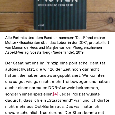
öffnen
Alle Portraits sind dem Band entnommen: "Das Pfand meiner
Mutter - Geschichten über das Leben in der DDR", protokolliert
von Manon de Heus und Marijke van der Ploeg, erschienen im
Aspekt-Verlag, Soesterberg (Niederlande), 2019
Der Staat hat uns im Prinzip eine politische Identität
aufgeschwatzt, die wir zu der Zeit noch gar nicht
hatten. Sie haben uns zwangspolitisiert. Wir konnten
uns so gut wie gar nicht mehr frei bewegen und haben
auch keinen normalen DDR-Ausweis bekommen,
sondern einen speziellen.
Zur
[4]
Jeder Polizist wusste
dadurch, dass ich ein „Staatsfeind“ war und ich durfte
Auflösung
nicht mehr aus Ost-Berlin raus. Das war natürlich
der
unwahrscheinlich frustrierend. Der Staat konnte mit
Fußnote