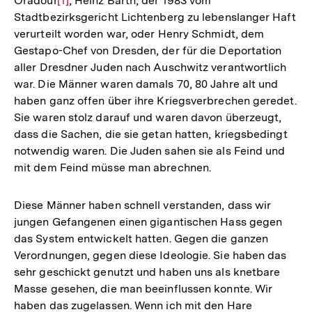
Oradour
Zur
[1]
, Heinz Barth, der 1983 vom
Stadtbezirksgericht Lichtenberg zu lebenslanger Haft
Auflösung
verurteilt worden war, oder Henry Schmidt, dem
der
Gestapo-Chef von Dresden, der für die Deportation
Fußnote
aller Dresdner Juden nach Auschwitz verantwortlich
war. Die Männer waren damals 70, 80 Jahre alt und
haben ganz offen über ihre Kriegsverbrechen geredet.
Sie waren stolz darauf und waren davon überzeugt,
dass die Sachen, die sie getan hatten, kriegsbedingt
notwendig waren. Die Juden sahen sie als Feind und
mit dem Feind müsse man abrechnen.
Diese Männer haben schnell verstanden, dass wir
jungen Gefangenen einen gigantischen Hass gegen
das System entwickelt hatten. Gegen die ganzen
Verordnungen, gegen diese Ideologie. Sie haben das
sehr geschickt genutzt und haben uns als knetbare
Masse gesehen, die man beeinflussen konnte. Wir
haben das zugelassen. Wenn ich mit den Hare