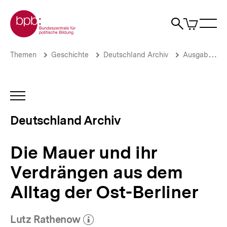
Direkt
Zur Startseite der bpb
zum
0
Artikel
Sho
Seiteninhalt
im
Naviga
Suche
springen
War
öffne
öffnen
öff
Pfadnavigation
Die
Brotkrümelnavigation
Themen
Geschichte
Deutschland Archiv
Ausgaben vor 2013
Mauer
und
ihr
Verdrängen
INHALTSNAVIGATION
aus
ÖFFNEN
dem
Deutschland Archiv
Alltag
der
Ost-
Die Mauer und ihr
Berliner
|
Verdrängen aus dem
Deutschland
Archiv
Alltag der Ost-Berliner
|
bpb.de
Lutz Rathenow
(Mehr zum Autor)