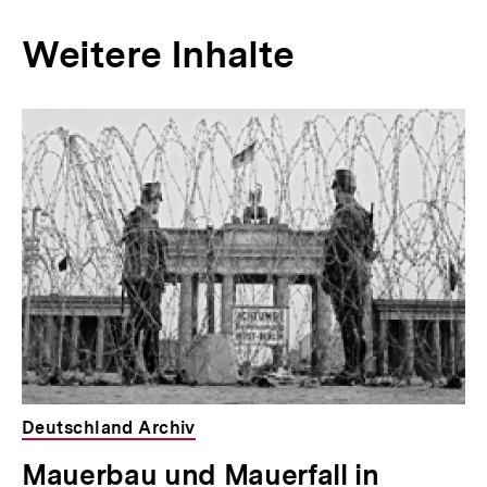
Weitere Inhalte
Inhaltskarousell
Inhaltskarussell
für
überspringen
weitere
Inhalte
Deutschland Archiv
Mauerbau und Mauerfall in