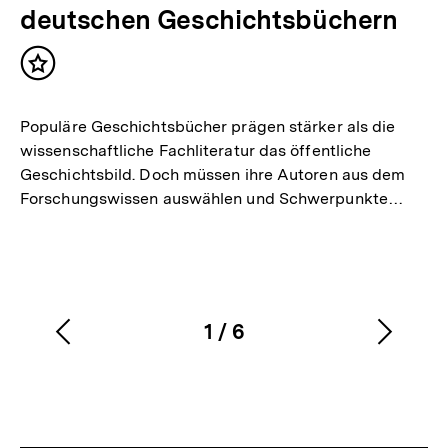
deutschen Geschichtsbüchern
Inhalt
merken
Populäre Geschichtsbücher prägen stärker als die
wissenschaftliche Fachliteratur das öffentliche
Geschichtsbild. Doch müssen ihre Autoren aus dem
Forschungswissen auswählen und Schwerpunkte…
1
/
6
Vorherigen
Nächs
Karussellinhalt
von
Inhalt
Inhalt
anzeigen
anzei