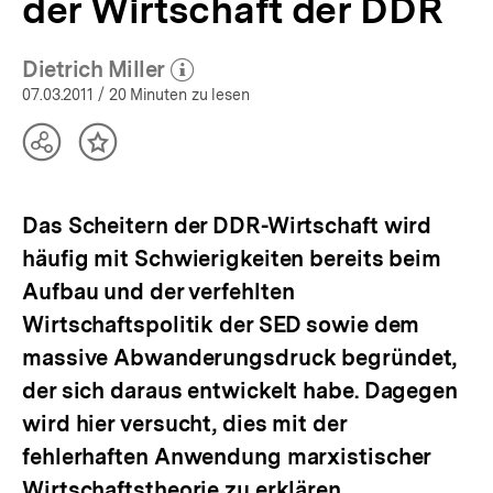
der Wirtschaft der DDR
|
bpb.de
Dietrich Miller
(Mehr zum Autor)
öffnen
07.03.2011
/ 20 Minuten zu lesen
Teilen
Inhalt
Optionen
merken
anzeigen
Das Scheitern der DDR-Wirtschaft wird
häufig mit Schwierigkeiten bereits beim
Aufbau und der verfehlten
Wirtschaftspolitik der SED sowie dem
massive Abwanderungsdruck begründet,
der sich daraus entwickelt habe. Dagegen
wird hier versucht, dies mit der
fehlerhaften Anwendung marxistischer
Wirtschaftstheorie zu erklären.