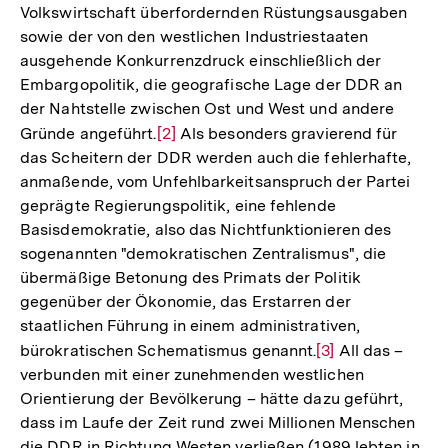
Volkswirtschaft überfordernden Rüstungsausgaben
sowie der von den westlichen Industriestaaten
ausgehende Konkurrenzdruck einschließlich der
Embargopolitik, die geografische Lage der DDR an
der Nahtstelle zwischen Ost und West und andere
Gründe angeführt.
Zur
[2]
Als besonders gravierend für
das Scheitern der DDR werden auch die fehlerhafte,
Auflösung
anmaßende, vom Unfehlbarkeitsanspruch der Partei
der
geprägte Regierungspolitik, eine fehlende
Fußnote
Basisdemokratie, also das Nichtfunktionieren des
sogenannten "demokratischen Zentralismus", die
übermäßige Betonung des Primats der Politik
gegenüber der Ökonomie, das Erstarren der
staatlichen Führung in einem administrativen,
bürokratischen Schematismus genannt.
Zur
[3]
All das –
verbunden mit einer zunehmenden westlichen
Auflösung
Orientierung der Bevölkerung – hätte dazu geführt,
der
dass im Laufe der Zeit rund zwei Millionen Menschen
Fußnote
die DDR in Richtung Westen verließen (1989 lebten in