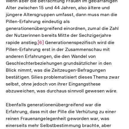
Wenn aber die Betrachtung Frauen im gebärfähigen
Alter zwischen 15 und 44 Jahren, also ältere und
jüngere Altersgruppen umfasst, dann muss man die
Pillen-Erfahrung eindeutig als
generationenübergreifend einordnen, zumal die Zahl
der Nutzerinnen bereits Mitte der Sechzigerjahre
rapide anstieg.
Zur
[6]
Generationenspezifisch wird die
Pillen-Erfahrung erst in der Zusammenschau mit
Auflösung
anderen Erfahrungen, die den Wandel von
der
Geschlechterbeziehungen grundsätzlicher in den
Fußnote
Blick nimmt, was die Zeitzeugen-Befragungen
bestätigen. Silies problematisiert dieses Thema zwar
selbst, ohne jedoch von ihrer Eingangsthese
abzuweichen, was durchaus sinnvoll gewesen wäre.
Ebenfalls generationenübergreifend war die
Erfahrung, dass mit der Pille die Verhütung zu einer
reinen Frauenangelegenheit geworden war, was
einerseits mehr Selbstbestimmung brachte, aber