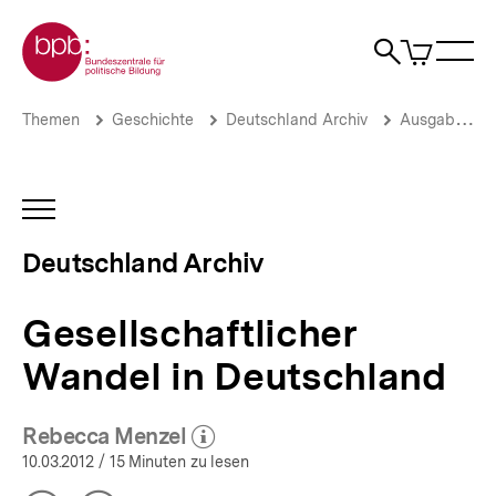
Direkt
Zur Startseite der bpb
zum
0
Artikel
Sho
Seiteninhalt
im
Naviga
Suche
springen
War
öffne
öffnen
öff
Pfadnavigation
Gesellschaftlicher
Brotkrümelnavigation
Themen
Geschichte
Deutschland Archiv
Ausgaben vor 2013
Wandel
in
Deutschland
|
INHALTSNAVIGATION
Deutschland
ÖFFNEN
Archiv
Deutschland Archiv
|
bpb.de
Gesellschaftlicher
Wandel in Deutschland
Rebecca Menzel
(Mehr zum Autor)
öffnen
10.03.2012
/ 15 Minuten zu lesen