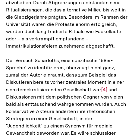
abzuheben. Durch Abgrenzungen entstanden neue
Ritualisierungen, die das alternative Milieu bis weit in
die Siebzigerjahre prägten. Besonders im Rahmen der
Universität waren die Proteste enorm erfolgreich,
wurden doch lang tradierte Rituale wie Fackelläufe
oder – als verkrampft empfundene –
Immatrikulationsfeiern zunehmend abgeschafft.
Der Versuch Scharloths, eine spezifische "68er-
Sprache" zu identifizieren, überzeugt nicht ganz,
zumal der Autor einräumt, dass zum Beispiel das
Diskutieren bereits vorher zentrales Moment in einer
sich demokratisierenden Gesellschaft war
Zur
[4]
und
Diskussionen mit dem politischen Gegner von vielen
Auflösung
bald als enttäuschend wahrgenommen wurden. Auch
der
konservative Akteure änderten ihre rhetorischen
Fußnote
Strategien in einer Gesellschaft, in der
"Jugendlichkeit" zu einem Synonym für mediale
Gewandtheit geworden war. Es wäre schlüssiger