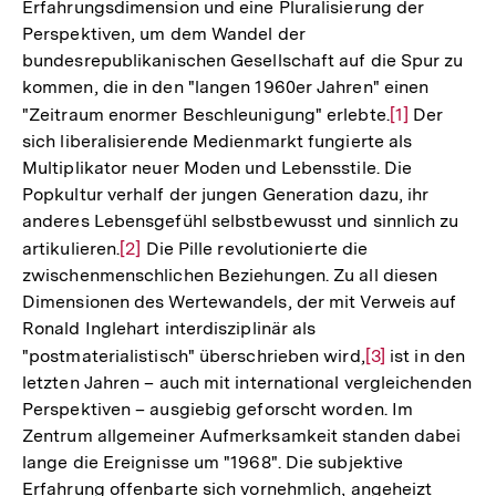
Erfahrungsdimension und eine Pluralisierung der
Perspektiven, um dem Wandel der
bundesrepublikanischen Gesellschaft auf die Spur zu
kommen, die in den "langen 1960er Jahren" einen
"Zeitraum enormer Beschleunigung" erlebte.
Zur
[1]
Der
sich liberalisierende Medienmarkt fungierte als
Auflösung
Multiplikator neuer Moden und Lebensstile. Die
der
Popkultur verhalf der jungen Generation dazu, ihr
Fußnote
anderes Lebensgefühl selbstbewusst und sinnlich zu
artikulieren.
Zur
[2]
Die Pille revolutionierte die
zwischenmenschlichen Beziehungen. Zu all diesen
Auflösung
Dimensionen des Wertewandels, der mit Verweis auf
der
Ronald Inglehart interdisziplinär als
Fußnote
"postmaterialistisch" überschrieben wird,
Zur
[3]
ist in den
letzten Jahren – auch mit international vergleichenden
Auflösung
Perspektiven – ausgiebig geforscht worden. Im
der
Zentrum allgemeiner Aufmerksamkeit standen dabei
Fußnote
lange die Ereignisse um "1968". Die subjektive
Erfahrung offenbarte sich vornehmlich, angeheizt