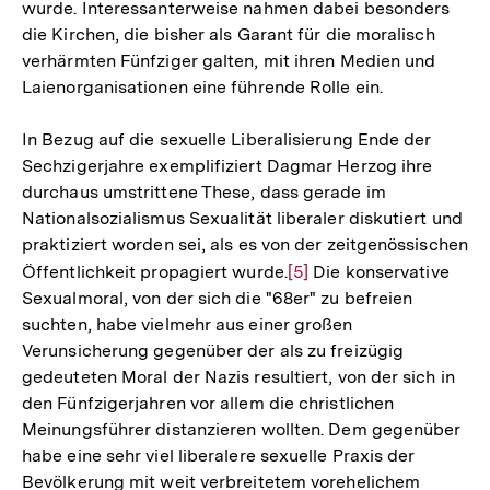
wurde. Interessanterweise nahmen dabei besonders
die Kirchen, die bisher als Garant für die moralisch
verhärmten Fünfziger galten, mit ihren Medien und
Laienorganisationen eine führende Rolle ein.
In Bezug auf die sexuelle Liberalisierung Ende der
Sechzigerjahre exemplifiziert Dagmar Herzog ihre
durchaus umstrittene These, dass gerade im
Nationalsozialismus Sexualität liberaler diskutiert und
praktiziert worden sei, als es von der zeitgenössischen
Öffentlichkeit propagiert wurde.
Zur
[5]
Die konservative
Sexualmoral, von der sich die "68er" zu befreien
Auflösung
suchten, habe vielmehr aus einer großen
der
Verunsicherung gegenüber der als zu freizügig
Fußnote
gedeuteten Moral der Nazis resultiert, von der sich in
den Fünfzigerjahren vor allem die christlichen
Meinungsführer distanzieren wollten. Dem gegenüber
habe eine sehr viel liberalere sexuelle Praxis der
Bevölkerung mit weit verbreitetem vorehelichem