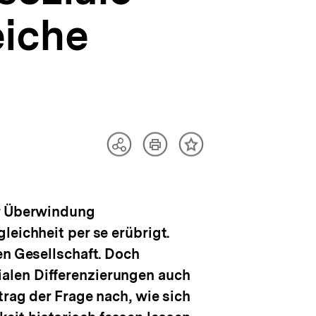
eiche
Artikel
Teilen
Inhalt
drucken
Optionen
merken
anzeigen
er Überwindung
leichheit per se erübrigt.
en Gesellschaft. Doch
alen Differenzierungen auch
trag der Frage nach, wie sich