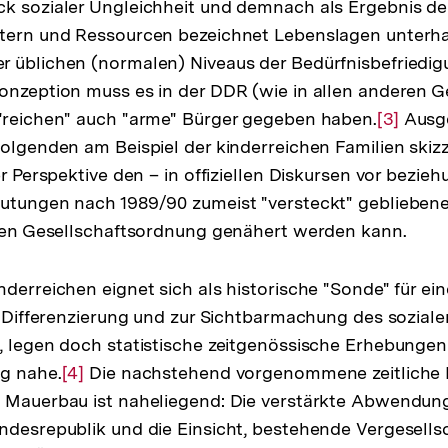
k sozialer Ungleichheit und demnach als Ergebnis de
ütern und Ressourcen bezeichnet Lebenslagen unterha
 üblichen (normalen) Niveaus der Bedürfnisbefriedig
onzeption muss es in der DDR (wie in allen anderen G
 "reichen" auch "arme" Bürger gegeben haben.
Zur
[3]
Ausge
Folgenden am Beispiel der kinderreichen Familien skiz
Auflösu
er Perspektive den – in offiziellen Diskursen vor bezie
der
eutungen nach 1989/90 zumeist "versteckt" geblieben
Fußnote
chen Gesellschaftsordnung genähert werden kann.
nderreichen eignet sich als historische "Sonde" für ei
er Differenzierung und zur Sichtbarmachung des sozial
, legen doch statistische zeitgenössische Erhebungen 
ng nahe.
Zur
[4]
Die nachstehend vorgenommene zeitliche 
m Mauerbau ist naheliegend: Die verstärkte Abwendu
Auflösung
ndesrepublik und die Einsicht, bestehende Vergesells
der