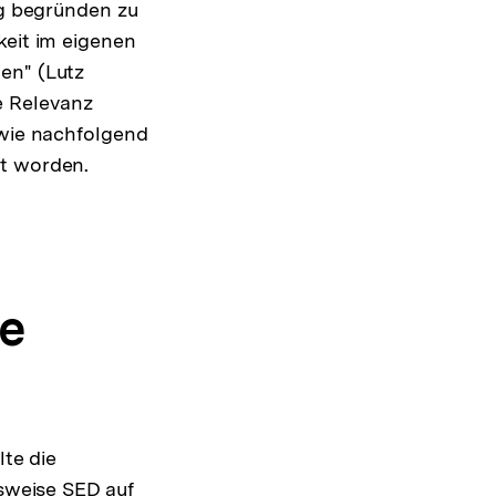
ng begründen zu
keit im eigenen
en" (Lutz
e Relevanz
wie nachfolgend
et worden.
e
lte die
sweise SED auf