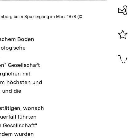
chtenberg beim Spaziergang im März 1978 (©
Konta
0
utschem Boden
Merklist
eologische
ansehen
0
Artik
e
im
n" Gesellschaft
Shop-
rglichen mit
Warenko
ansehen
dem höchsten und
 und die
estätigen, wonach
erfall führten
n Gesellschaft"
rdem wurden