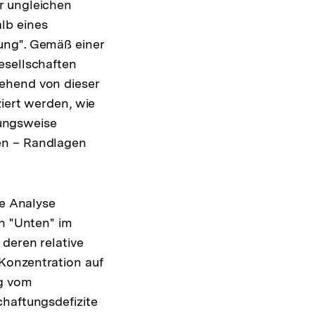
r ungleichen
lb eines
ung". Gemäß einer
esellschaften
hend von dieser
ziert werden, wie
ng
hungsweise
en – Randlagen
ne Analyse
en "Unten" im
deren relative
Konzentration auf
ng vom
chaftungsdefizite