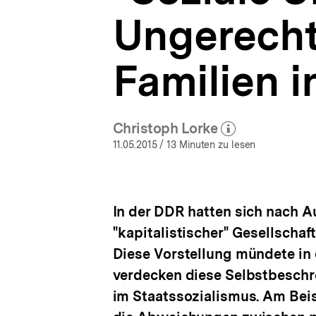
DDR
a
|
Ungerechti
t
Neue
i
Beiträge
o
im
Familien 
n
DA
|
bpb.de
Christoph Lorke
(Mehr zum Autor)
öffnen
11.05.2015
/ 13 Minuten zu lesen
In der DDR hatten sich nach A
"kapitalistischer" Gesellschaf
Diese Vorstellung mündete in 
verdecken diese Selbstbeschr
im Staatssozialismus. Am Beisp