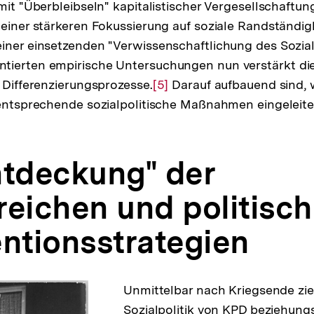
 mit "Überbleibseln" kapitalistischer Vergesellschaftu
Fußnote
 einer stärkeren Fokussierung auf soziale Randständig
iner einsetzenden "Verwissenschaftlichung des Sozial
tierten empirische Untersuchungen nun verstärkt di
r Differenzierungsprozesse.
Zur
[5]
Darauf aufbauend sind, 
 entsprechende sozialpolitische Maßnahmen eingeleit
Auflösung
der
Fußnote
ntdeckung" der
reichen und politisch
entionsstrategien
Unmittelbar nach Kriegsende zie
Sozialpolitik von KPD beziehung