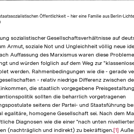
 staatssozialistischen Öffentlichkeit – hier eine Familie aus Berlin-Li
)
ung sozialistischer Gesellschaftsverhältnisse auf de
um Armut, soziale Not und Ungleichheit völlig neue id
ach Auffassung des Marxismus waren diese Problem
ngt und würden folglich auf dem Weg zur "klassenlose
olet werden. Rahmenbedingungen wie die - gerade ve
esellschaften - relativ niedrige Differenz zwischen 
inkommen, die staatlich vorgegebene Preisgestaltung
tionspolitik sollten die beharrlich vorgetragenen
gspostulate seitens der Partei- und Staatsführung b
al egalitäre, homogene Gesellschaft sei. Nach dem Mau
tliche Diagnosen wie die einer "nach unten nivellierte
en (nachträglich und indirekt) zu bekräftigen.
Zur
[1]
Auße