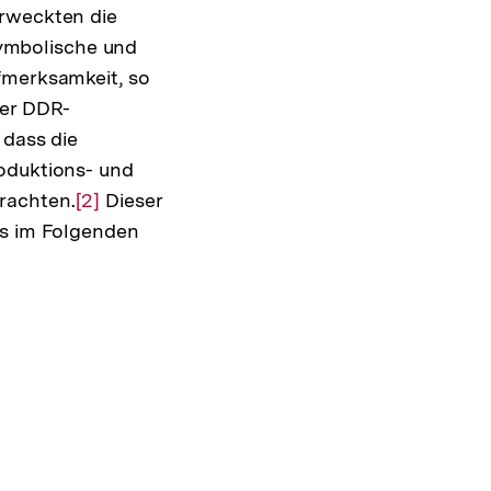
Erweckten die
ng
(symbolische und
fmerksamkeit, so
der DDR-
 dass die
roduktions- und
rachten.
Zur
[2]
Dieser
es im Folgenden
Auflösung
der
Fußnote