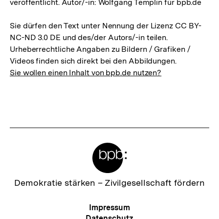
veröffentlicht. Autor/-in: Wolfgang Templin für bpb.de
Sie dürfen den Text unter Nennung der Lizenz CC BY-
NC-ND 3.0 DE und des/der Autors/-in teilen.
Urheberrechtliche Angaben zu Bildern / Grafiken /
Videos finden sich direkt bei den Abbildungen.
Sie wollen einen Inhalt von bpb.de nutzen?
Meta-
Links
Zur
Demokratie stärken –
Zivilgesellschaft fördern
Startseite
der
Meta-
Impressum
bpb
Navigation
Datenschutz