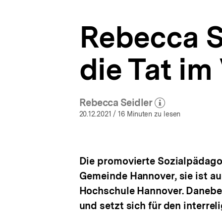
|
a
Deutschland
t
Archiv
Rebecca S
i
|
o
bpb.de
n
die Tat i
Rebecca Seidler
(Mehr zum Autor)
öffnen
20.12.2021
/ 16 Minuten zu lesen
Die promovierte Sozialpädagog
Gemeinde Hannover, sie ist a
Hochschule Hannover. Daneben
und setzt sich für den interrel