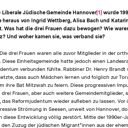
e Liberale Jüdische Gemeinde Hannover
Zur
[1]
wurde 199
 heraus von Ingrid Wettberg, Alisa Bach und Katarina
Auflösung
t. Was hat die drei Frauen dazu bewogen? Wie ware
der
z? Und woher kamen sie, was verband sie?
Fußnote
 Die drei Frauen waren alle zuvor Mitglieder in der or
 Diese Einheitsgemeinde hatte jedoch einen Landesrab
dentum verbunden fühlte. Rabbiner Dr. Henry Brandt 
nsetzte, dass auch Mädchen lernen und folglich zur Tor
m ihre Bat Mitzwah zu feiern. Diese progressiven Imp
 drei Frauen, aber auch weitere Gemeindemitglieder, 
 das Reformjudentum wieder aufleben zu lassen. Vor 
ressive Strömung in Seesen, unweit von Hannover, do
diese Entwicklung völlig zerstört. Mitte der 1990er-
den Zuzug der jüdischen Migrant*innen aus der ehem