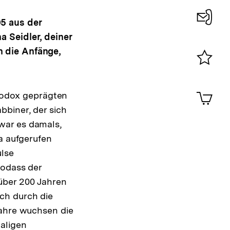
5 aus der
Konta
 Seidler, deiner
0
n die Anfänge,
Merklist
ansehen
0
Artik
thodox geprägten
im
biner, der sich
Shop-
war es damals,
Warenko
ansehen
a aufgerufen
ulse
sodass der
über 200 Jahren
ch durch die
Jahre wuchsen die
aligen