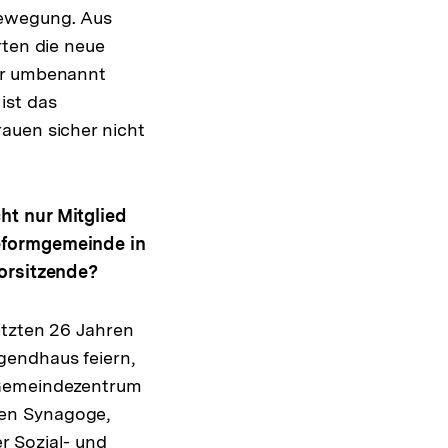
Bewegung. Aus
rten die neue
ver umbenannt
ist das
auen sicher nicht
ht nur Mitglied
Reformgemeinde in
Vorsitzende?
etzten 26 Jahren
gendhaus feiern,
 Gemeindezentrum
nen Synagoge,
r Sozial- und