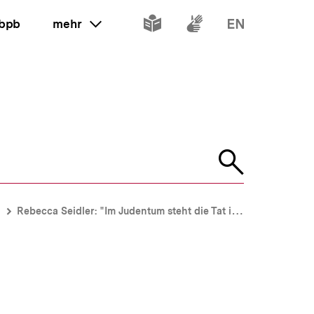
Inhalte
Inhalte
Inhalte
 bpb
mehr
ein oder ausklappen
in
in
in
leichter
Gebärdenspr
Englisch
Sprache
Suche
öffnen
Rebecca Seidler: "Im Judentum steht die Tat im Vordergrund“