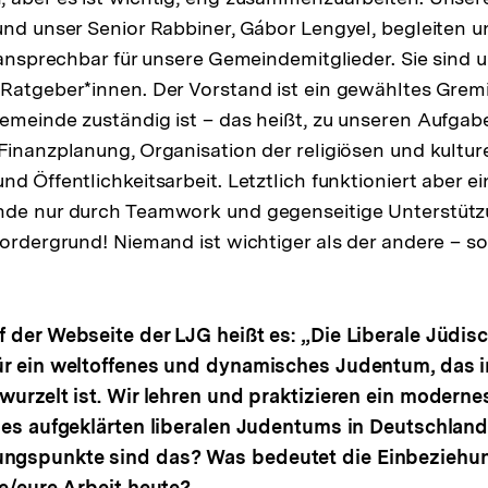
und unser Senior Rabbiner, Gábor Lengyel, begleiten 
t ansprechbar für unsere Gemeindemitglieder. Sie sind 
Ratgeber*innen. Der Vorstand ist ein gewähltes Grem
emeinde zuständig ist – das heißt, zu unseren Aufgab
Finanzplanung, Organisation der religiösen und kultur
d Öffentlichkeitsarbeit. Letztlich funktioniert aber e
nde nur durch Teamwork und gegenseitige Unterstütz
Vordergrund! Niemand ist wichtiger als der andere – s
f der Webseite der LJG heißt es: „Die Liberale Jüdi
ür ein weltoffenes und dynamisches Judentum, das i
wurzelt ist. Wir lehren und praktizieren ein modern
des aufgeklärten liberalen Judentums in Deutschland
ngspunkte sind das? Was bedeutet die Einbeziehun
ne/eure Arbeit heute?