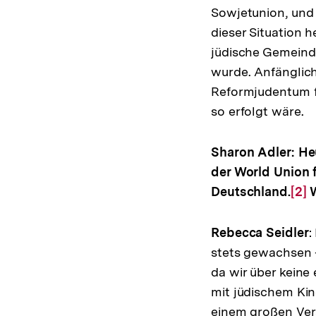
Sowjetunion, und
dieser Situation 
jüdische Gemeind
wurde. Anfänglich
Reformjudentum fe
so erfolgt wäre.
Sharon Adler: He
der World Union 
Deutschland.
Zur
[2]
W
Auf
der
Rebecca Seidler
:
Fuß
stets gewachsen –
da wir über kein
mit jüdischem Ki
einem großen Vera