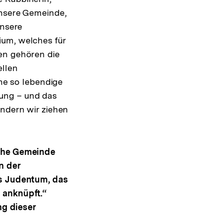
unsere Gemeinde,
unsere
ium, welches für
en gehören die
ellen
ine so lebendige
ung – und das
ondern wir ziehen
sche Gemeinde
n der
es Judentum, das
 anknüpft.“
g dieser