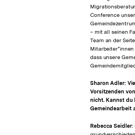
Migrationsberatun
Conference unsere
Gemeindezentrum f
– mit all seinen F
Team an der Seite
Mitarbeiter*inne
dass unsere Gemei
Gemeindemitgliede
Sharon Adler: V
Vorsitzenden von
nicht. Kannst du 
Gemeindearbeit 
Rebecca Seidler
:
grundverschieden,