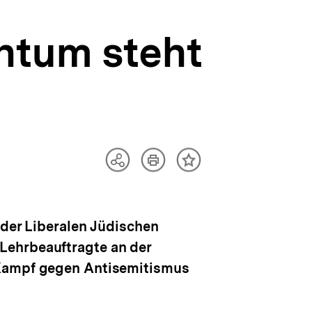
ntum steht
Artikel
Teilen
Inhalt
drucken
Optionen
merken
anzeigen
 der Liberalen Jüdischen
Lehrbeauftragte an der
 Kampf gegen Antisemitismus