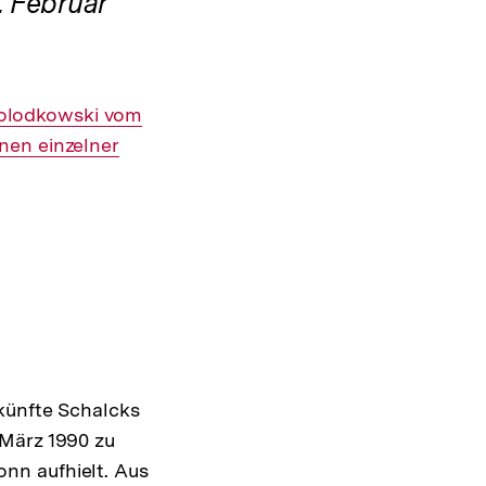
. Februar
Golodkowski vom
nen einzelner
künfte Schalcks
 März 1990 zu
nn aufhielt. Aus