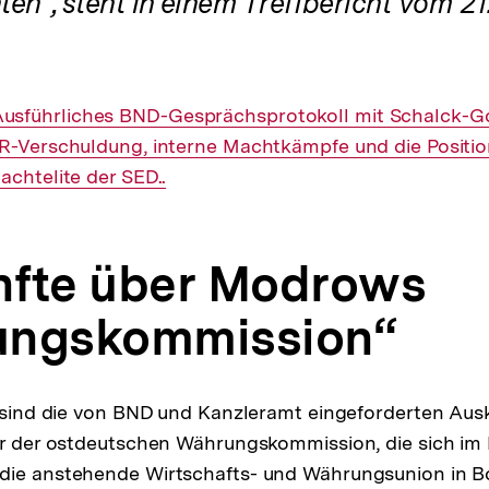
en“, steht in einem Treffbericht vom 21
ung
nterner
usführliches BND-Gesprächsprotokoll mit Schalck-
R-Verschuldung, interne Machtkämpfe und die Positio
ink:
e
achtelite der SED..
fte über Modrows
ungskommission“
r sind die von BND und Kanzleramt eingeforderten Aus
er der ostdeutschen Währungskommission, die sich im
die anstehende Wirtschafts- und Währungsunion in Bo