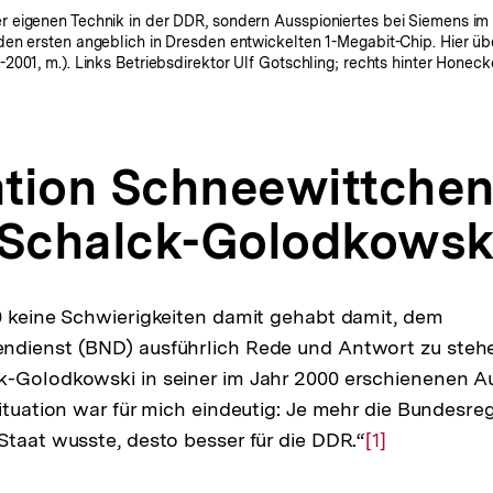
 eigenen Technik in der DDR, sondern Ausspioniertes bei Siemens im
en ersten angeblich in Dresden entwickelten 1-Megabit-Chip. Hier übe
001, m.). Links Betriebsdirektor Ulf Gotschling; rechts hinter Honec
tion Schneewittchen“
 Schalck-Golodkowski.
0 keine Schwierigkeiten damit gehabt damit, dem
ndienst (BND) ausführlich Rede und Antwort zu stehe
k-Golodkowski in seiner im Jahr 2000 erschienenen A
Situation war für mich eindeutig: Je mehr die Bundesre
Staat wusste, desto besser für die DDR.“
Zur
[1]
Auflösung