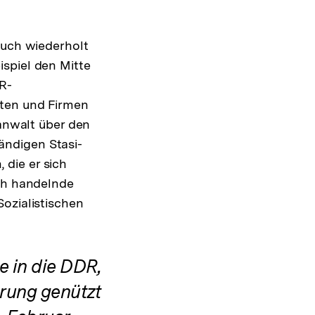
auch wiederholt
spiel den Mitte
R-
nten und Firmen
sanwalt über den
ändigen Stasi-
die er sich
ich handelnde
ozialistischen
e in die DDR,
hrung genützt