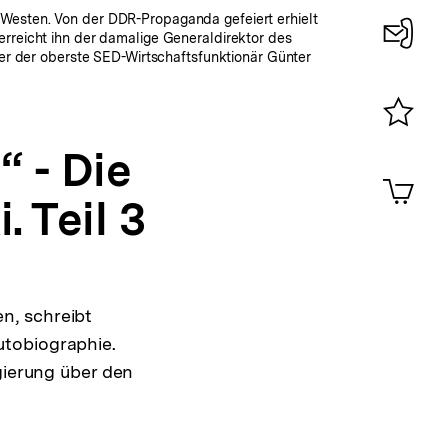
 Westen. Von der DDR-Propaganda gefeiert erhielt
rreicht ihn der damalige Generaldirektor des
ker der oberste SED-Wirtschaftsfunktionär Günter
Konta
0
Merklist
 - Die
ansehen
0
Artik
im
 Teil 3
Shop-
Warenko
ansehen
n, schreibt
utobiographie.
gierung über den