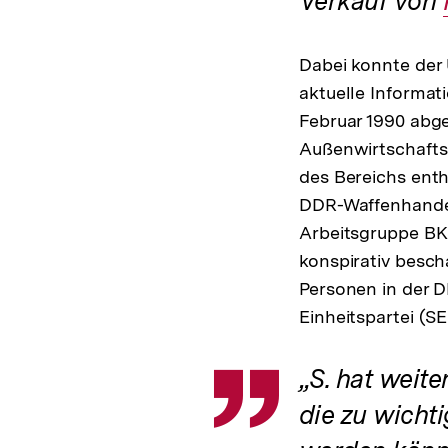
Verkauf von
Dabei konnte der 
aktuelle Informat
Februar 1990 abg
Außenwirtschaftsm
des Bereichs enth
DDR-Waffenhandel
Arbeitsgruppe BKK
konspirativ besch
Personen in der D
Einheitspartei (SE
„S. hat weite
Zitat
die zu wichti