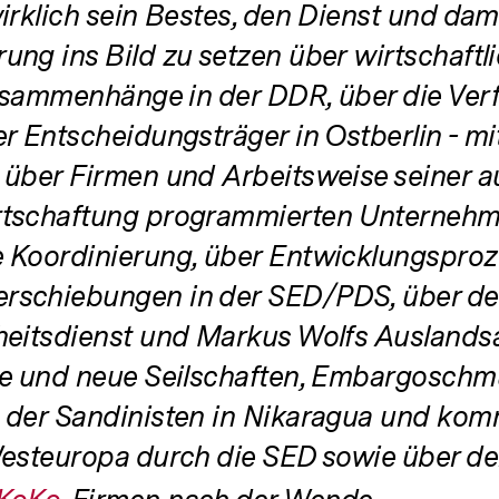
der
irklich sein Bestes, den Dienst und dami
Fußnote
ung ins Bild zu setzen über wirtschaftl
usammenhänge in der DDR, über die Verf
r Entscheidungsträger in Ostberlin - mi
 über Firmen und Arbeitsweise seiner a
rtschaftung programmierten Unterneh
 Koordinierung, über Entwicklungspro
rschiebungen in der SED/PDS, über d
heitsdienst und Markus Wolfs Auslands
te und neue Seilschaften, Embargoschmu
 der Sandinisten in Nikaragua und kom
Westeuropa durch die SED sowie über d