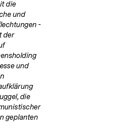
t die
iche und
lechtungen -
t der
uf
mensholding
zesse und
en
aufklärung
ggel, die
munistischer
en geplanten