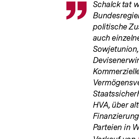
Schalck tat w
Zitat
Bundesregier
politische Z
auch einzelne
Sowjetunion,
Devisenerwi
Kommerzielle
Vermögensve
Staatssicher
HVA, über al
Finanzierung
Parteien in 