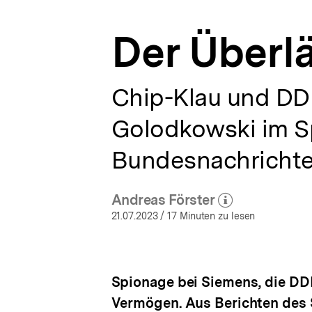
a
t
Der Überläu
i
o
n
Chip-Klau und DDR
Golodkowski im S
Bundesnachrichten
Andreas Förster
(Mehr zum Autor)
öffnen
21.07.2023
/ 17 Minuten zu lesen
Spionage bei Siemens, die D
Vermögen. Aus Berichten des