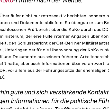
Interner
KoKo
-Firmen nach der Wende.
Link:
Überläufer nicht nur retrospektiv berichten, sondern 
ionen und Dokumente abliefern. So übergab er zum Bei
eschlossenen Prüfbericht über die KoKo durch das DD
inisterium, der eine Fülle interner Angaben über Ko
ielt, den Schlussbericht der Ost-Berliner Militärstaat
, Unterlagen der für die Überwachung der KoKo zust
 und Dokumente aus seinem früheren Arbeitsbereich, 
afft hatte, aber auch Informationen über verantwortl
DR, vor allem aus der Führungsspitze der ehemaligen S
D).
rhin gute und sich verstärkende Kontakt
gen Informationen für die politische Fü