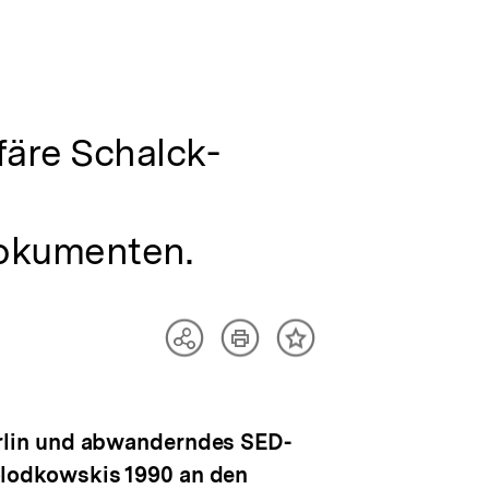
färe Schalck-
Dokumenten.
Artikel
Teilen
Inhalt
drucken
Optionen
merken
anzeigen
rlin und abwanderndes SED-
lodkowskis 1990 an den