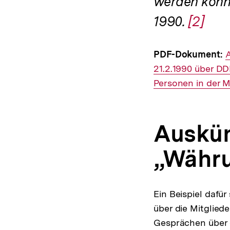
werden könnt
1990.
Zur
[2]
Auflös
PDF-Dokument:
I
A
der
21.2.1990 über DD
L
Fußnot
Personen in der M
Auskün
„Währ
Ein Beispiel dafü
über die Mitglied
Gesprächen über 