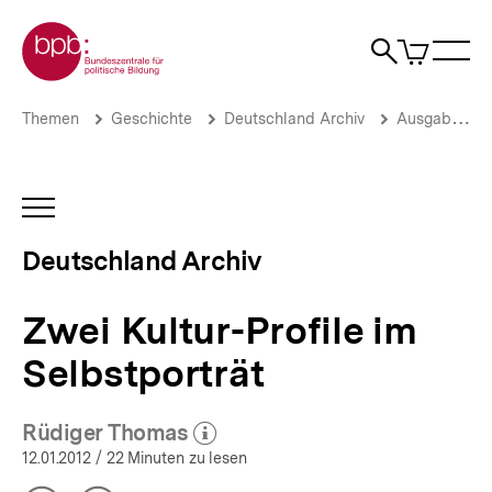
Direkt
Zur Startseite der bpb
zum
0
Artikel
Sho
Seiteninhalt
im
Naviga
Suche
springen
War
öffne
öffnen
öff
Pfadnavigation
Zwei
Brotkrümelnavigation
Themen
Geschichte
Deutschland Archiv
Ausgaben vor 2013
Kultur-
Profile
im
Selbstporträt
INHALTSNAVIGATION
|
ÖFFNEN
Deutschland
Deutschland Archiv
Archiv
|
bpb.de
Zwei Kultur-Profile im
Selbstporträt
Rüdiger Thomas
(Mehr zum Autor)
öffnen
12.01.2012
/ 22 Minuten zu lesen