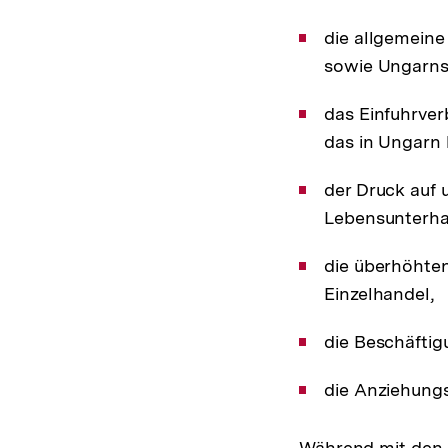
die allgemeine
sowie Ungarns,
das Einfuhrver
das in Ungarn 
der Druck auf 
Lebensunterha
die überhöhte
Einzelhandel,
die Beschäftig
die Anziehungs
Während mit den 