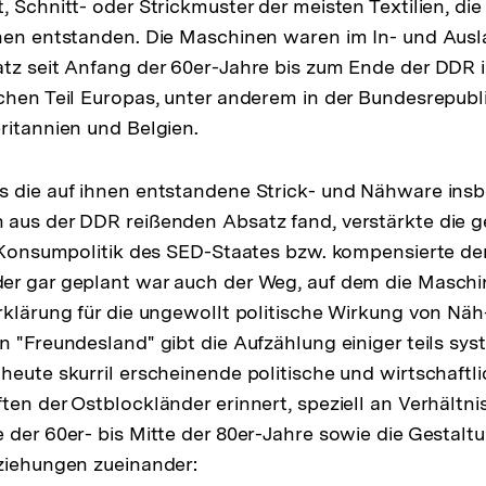
 Schnitt- oder Strickmuster der meisten Textilien, die
nen entstanden. Die Maschinen waren im In- und Ausl
tz seit Anfang der 60er-Jahre bis zum Ende der DDR i
chen Teil Europas, unter anderem in der Bundesrepubl
ritannien und Belgien.
s die auf ihnen entstandene Strick- und Nähware ins
 aus der DDR reißenden Absatz fand, verstärkte die 
e Konsumpolitik des SED-Staates bzw. kompensierte der
er gar geplant war auch der Weg, auf dem die Masch
rklärung für die ungewollt politische Wirkung von Näh
n "Freundesland" gibt die Aufzählung einiger teils sy
heute skurril erscheinende politische und wirtschaftl
ten der Ostblockländer erinnert, speziell an Verhältn
 der 60er- bis Mitte der 80er-Jahre sowie die Gestalt
ziehungen zueinander: