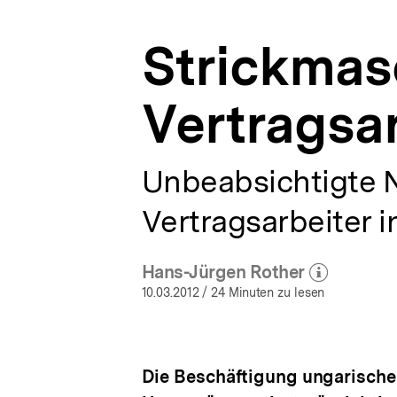
a
t
Strickmas
i
o
n
Vertragsar
Unbeabsichtigte 
Vertragsarbeiter 
Hans-Jürgen Rother
(Mehr zum Autor)
öffnen
10.03.2012
/ 24 Minuten zu lesen
Die Beschäftigung ungarischer