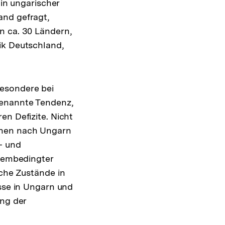
 in ungarischer
and gefragt,
n ca. 30 Ländern,
ik Deutschland,
besondere bei
genannte Tendenz,
en Defizite. Nicht
inen nach Ungarn
- und
stembedingter
iche Zustände in
isse in Ungarn und
ung der