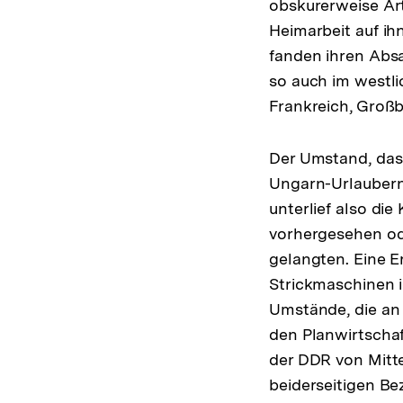
obskurerweise Art,
Heimarbeit auf ih
fanden ihren Absa
so auch im westli
Frankreich, Großb
Der Umstand, das
Ungarn-Urlaubern
unterlief also di
vorhergesehen od
gelangten. Eine E
Strickmaschinen i
Umstände, die an 
den Planwirtschaf
der DDR von Mitte
beiderseitigen Be