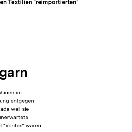
n Textilien "reimportierten"
garn
chinen im
hrung entgegen
ade weil sie
 unerwartete
 "Veritas" waren