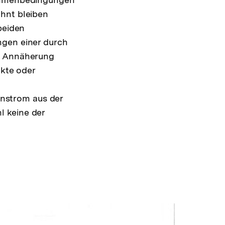
ähnt bleiben
beiden
ngen einer durch
en Annäherung
akte oder
nstrom aus der
l keine der