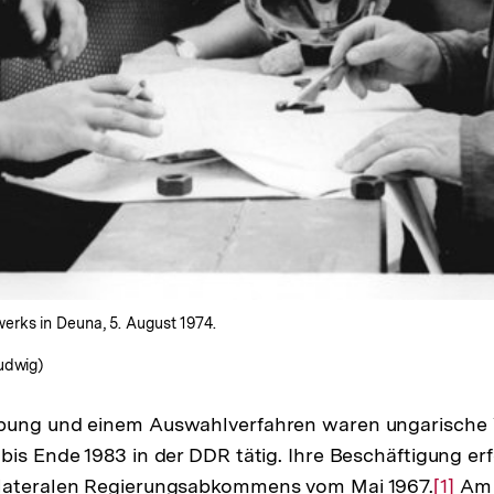
erks in Deuna, 5. August 1974.
udwig)
bung und einem Auswahlverfahren waren ungarische V
bis Ende 1983 in der DDR tätig. Ihre Beschäftigung er
lateralen Regierungsabkommens vom Mai 1967.
Zur
[1]
Am 