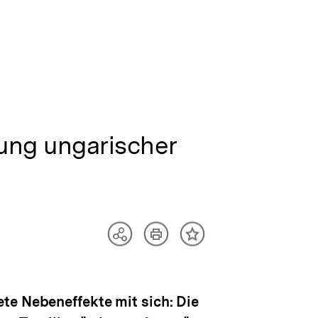
ung ungarischer
Artikel
Teilen
Inhalt
drucken
Optionen
merken
anzeigen
te Nebeneffekte mit sich: Die