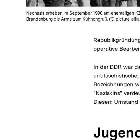
Neonazis erheben im September 1990 am ehemaligen K
Brandenburg die Arme zum Kühnengruß. (© picture-allia
Republikgründung
operative Bearbe
In der DDR war di
antifaschistische
Bezeichnungen wie
"Naziskins" verde
Diesem Umstand s
Jugend