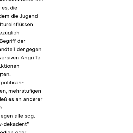
es, die
ndem die Jugend
tureinflüssen
ezüglich
Begriff der
tandteil der gegen
versiven Angriffe
Aktionen
gten.
politisch-
ten, mehrstufigen
hieß es an anderer
e
egen alle sog.
iv-dekadent"
Medien oder