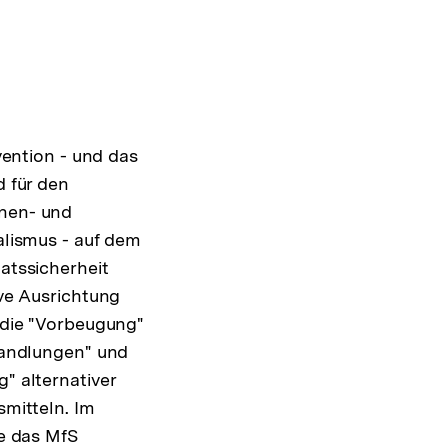
vention - und das
d für den
nen- und
alismus - auf dem
atssicherheit
ive Ausrichtung
 die "Vorbeugung"
Handlungen" und
" alternativer
smitteln. Im
te das MfS