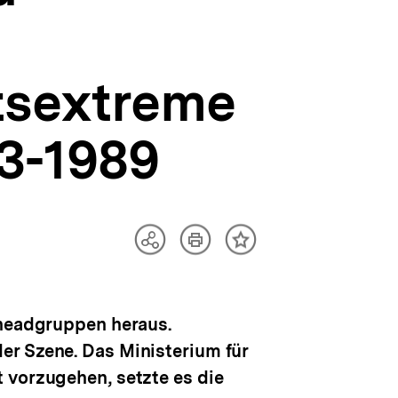
tsextreme
3-1989
Artikel
Teilen
Inhalt
drucken
Optionen
merken
anzeigen
nheadgruppen heraus.
er Szene. Das Ministerium für
 vorzugehen, setzte es die