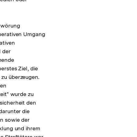
chwörung
operativen Umgang
ativen
 der
chende
rstes Ziel, die
 zu überzeugen.
ten
eit" wurde zu
sicherheit den
darunter die
n sowie der
cklung und ihrem
es Straftäters war