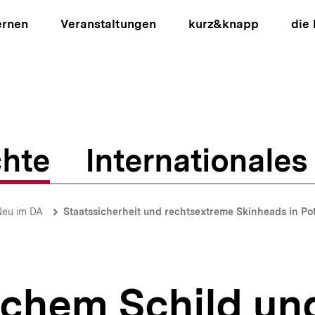
ernen
Veranstaltungen
kurz&knapp
die
hte
Internationales
ion
Neu im DA
Staatssicherheit und rechtsextreme Skinheads in Po
chem Schild un