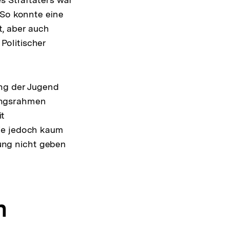
 So konnte eine
t, aber auch
Politischer
ung der Jugend
ungsrahmen
it
die jedoch kaum
ung nicht geben
n