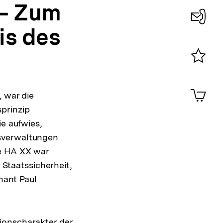
 – Zum
is des
Konta
0
Merklist
ansehen
0
Artik
, war die
im
prinzip
Shop-
Warenko
ie aufwies,
ansehen
ksverwaltungen
ie HA XX war
 Staatssicherheit,
tnant Paul
ionscharakter der