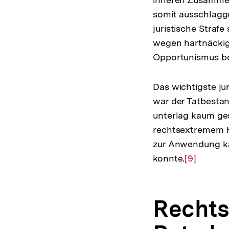
somit ausschlagge
juristische Strafe
wegen hartnäckig
Opportunismus bot
Das wichtigste ju
war der Tatbest
unterlag kaum ge
rechtsextremem H
zur Anwendung ka
konnte.
Zur
[9]
Auflösung
der
Rechts
Fußnote