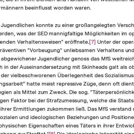
rmännern beeinflusst worden waren.
Fußnote
n Jugendlichen konnte zu einer großangelegten Vers
werden, was der SED mannigfaltige Möglichkeiten im 
enden Verhaltensweisen" eröffnete.
Zur
[7]
Unter der oper
präventiven "Vorbeugung" unliebsamen Verhaltens und
Auflösung
abgewichener Jugendlicher genoss das MfS weitrei
der
 in der Auseinandersetzung mit Skinheads galt als obe
Fußnote
 der vielbeschworenen Überlegenheit des Sozialismus
gsarbeit” hatte meist repressive Züge, denn oft dien
gien als Mittel zum Zweck. Die sog. "Täterpersönlichk
en Faktor bei der Strafzumessung, welche die Staats
 ihrer Ermittlungen zukommen ließ. Das MfS verstand 
sozialen und ideologischen Beziehungen und Positione
hysischen Eigenschaften eines Täters in ihrer Entwi
hang zur Straftat."
Zur
[8]
Die ideologische Integrität ein