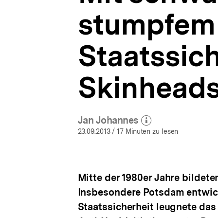
rechtsextreme
a
Skinheads
stumpfem 
t
in
i
Potsdam
o
1983-
Staatssic
n
1989
|
Neue
Skinheads
Beiträge
im
DA
|
bpb.de
Jan Johannes
(Mehr zum Autor)
öffnen
23.09.2013
/ 17 Minuten zu lesen
Mitte der 1980er Jahre bildet
Insbesondere Potsdam entwicke
Staatssicherheit leugnete das