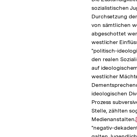
sozialistischen Ju
Durchsetzung der 
von sämtlichen w
abgeschottet werd
westlicher Einflüs
"politisch-ideolog
den realen Sozial
auf ideologischem
westlicher Mächte
Dementsprechend h
ideologischen Div
Prozess subversiv
Stelle, zählten s
Medienanstalten.
"negativ-dekaden
galten Jugendlic