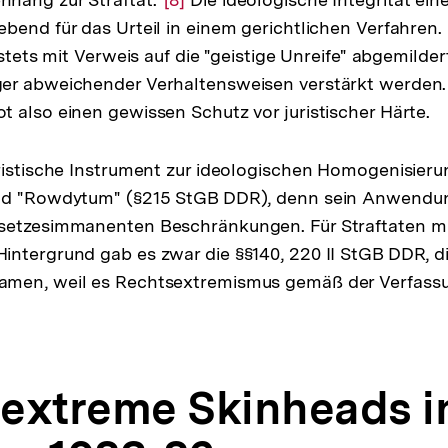
bend für das Urteil in einem gerichtlichen Verfahren.
Auflösung
 stets mit Verweis auf die "geistige Unreife" abgemilder
der
er abweichender Verhaltensweisen verstärkt werden. 
Fußnote
 also einen gewissen Schutz vor juristischer Härte.
ristische Instrument zur ideologischen Homogenisier
and "Rowdytum" (§215 StGB DDR), denn sein Anwend
setzesimmanenten Beschränkungen. Für Straftaten m
intergrund gab es zwar die §§140, 220 II StGB DDR, 
men, weil es Rechtsextremismus gemäß der Verfass
extreme Skinheads i