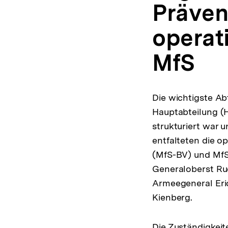
Präven
operat
MfS
Die wichtigste Ab
Hauptabteilung (H
strukturiert war 
entfalteten die 
(MfS-BV) und MfS
Generaloberst Rudi
Armeegeneral Erich
Kienberg.
Die Zuständigkeit