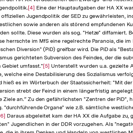
gendpolitik.
Zur
[4]
Eine der Hauptaufgaben der HA XX war 
offiziellen Jugendpolitik der SED zu gewährleisten, i
Auflösung
estlichen sowie anderen als störend empfundenen Kul
der
en sollte. Diese wurden als sog. "Hetze" diffamiert. B
Fußnote
se herrschte im MfS eine regelrechte Paranoia, die im 
ischen Diversion" (PiD) greifbar wird. Die PiD als "Bes
ismus gerichteten Subversion des Feindes, der die sub
 Gebiet umfasst."
Zur
[5]
Unterstellt wurden u.a. gezielte 
, welche eine Destabilisierung des Sozialismus verfol
Auflösung
ieß es im Wörterbuch der Staatssicherheit: "Mit der 
der
ersion strebt der Feind in einem längerfristig angeleg
Fußnote
e Ziele an.” Zu den gefährlichsten "Zentren der PiD", 
og. "durchführende Organe" wie z.B. sämtliche westlich
Zur
[6]
Daraus abgeleitet kam der HA XX die Aufgabe zu, g
ten" Jugendlichen in der DDR vorzugehen. Als "negat
Auflösung
he, die in ihrem Denken und Handeln von westlichen 
der