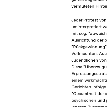
vermuteten Hinte
Jeder Protest vo
uminterpretiert 
mit sog. "abweich
Ausrichtung der 
"Rückgewinnung" 
Vollmachten. Auch
Jugendlichen von
Diese "Überzeugun
Erpressungsstrate
einem wirkmächtig
Gerichten infolge
"Gesamtheit der 
psychischen und p
inneren Zusammen