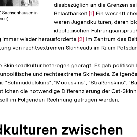
diesbezüglich an die Grenzen se
Belastbarkeit.
Zur
[1]
Ein wesentlicher
Z Sachsenhausen in
nce)
waren Jugendkulturen, deren bl
Auflösung
ideologischen Führungsanspruch
der
 immer wieder herausforderte.
Zur
[2]
Im Zentrum des Beit
Fußnote
itung von rechtsextremen Skinheads im Raum Potsda
Auflösung
der
Fußnote
e Skinheadkultur heterogen geprägt. Es gab politisch li
, unpolitische und rechtsextreme Skinheads. Zeitgenö
 "Schmuddelskins", "Modeskins", "Straßenskins", "Ba
utlichen die notwendige Differenzierung der Ost-Skin
oll im Folgenden Rechnung getragen werden.
kulturen zwischen