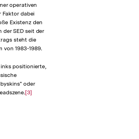
iner operativen
 Faktor dabei
oße Existenz den
 der SED seit der
rags steht die
m von 1983-1989.
nks positionierte,
ssische
byskins" oder
headszene.
Zur
[3]
Auflösung
der
Fußnote