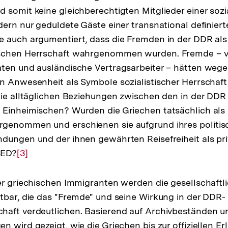
 somit keine gleichberechtigten Mitglieder einer sozi
dern nur geduldete Gäste einer transnational definie
 auch argumentiert, dass die Fremden in der DDR al
schen Herrschaft wahrgenommen wurden. Fremde – v
ten und ausländische Vertragsarbeiter – hätten wegen
n Anwesenheit als Symbole sozialistischer Herrschaft
die alltäglichen Beziehungen zwischen den in der DD
Einheimischen? Wurden die Griechen tatsächlich als 
genommen und erschienen sie aufgrund ihres politis
dungen und der ihnen gewährten Reisefreiheit als priv
SED?
Zur
[3]
Auflösung
der
er griechischen Immigranten werden die gesellschaftl
Fußnote
tbar, die das "Fremde" und seine Wirkung in der DDR-
haft verdeutlichen. Basierend auf Archivbeständen u
 wird gezeigt, wie die Griechen bis zur offiziellen Erl