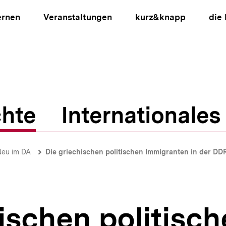
ernen
Veranstaltungen
kurz&knapp
die
hte
Internationales
ion
Neu im DA
Die griechischen politischen Immigranten in der DD
ischen politisc