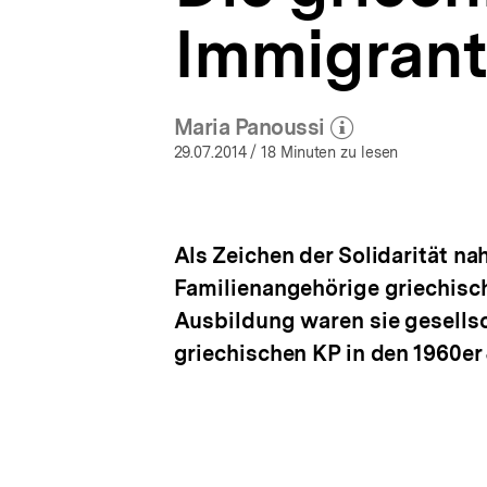
Beiträge
a
im
Immigrant
t
DA
i
|
o
bpb.de
n
Maria Panoussi
(Mehr zum Autor)
öffnen
29.07.2014
/ 18 Minuten zu lesen
Als Zeichen der Solidarität na
Familienangehörige griechisch
Ausbildung waren sie gesellsch
griechischen KP in den 1960er