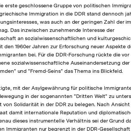
ie erste geschlossene Gruppe von politischen Immigr
 griechische Immigration in die DDR stand dennoch j
ungsinteresses, was auch an der geringen Zahl der im
mag. Das inzwischen zunehmende Interesse der
chaft an sozialwissenschaftlichen und kulturgeschic
eit den 1960er Jahren zur Erforschung neuer Aspekte
mmigranten bei. Für die DDR-Forschung rückte die vo
ne sozialwissenschaftliche Auseinandersetzung der H
emden" und "Fremd-Seins" das Thema ins Blickfeld.
igte, mit der Asylgewährung für politische Immigrant
ewegung in der sogenannten "Dritten Welt" zu unter
 von Solidarität in der DDR zu belegen. Nach Ansicht e
taat damit internationale Reputation und diplomatis
nau dieses instrumentelle Verhältnis sei der Grund d
hen Immigranten nur begrenzt in der DDR-Gesellschaft 