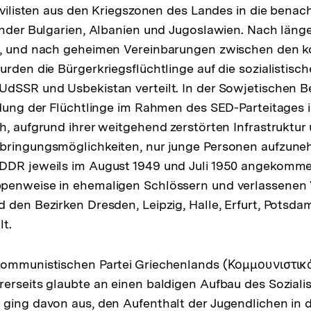
Zivilisten aus den Kriegszonen des Landes in die bena
änder Bulgarien, Albanien und Jugoslawien. Nach läng
n, und nach geheimen Vereinbarungen zwischen den 
urden die Bürgerkriegsflüchtlinge auf die sozialistisc
UdSSR und Usbekistan verteilt. In der Sowjetischen 
adung der Flüchtlinge im Rahmen des SED-Parteitages 
h, aufgrund ihrer weitgehend zerstörten Infrastruktur 
bringungsmöglichkeiten, nur junge Personen aufzune
DDR jeweils im August 1949 und Juli 1950 angekomme
penweise in ehemaligen Schlössern und verlassenen 
 den Bezirken Dresden, Leipzig, Halle, Erfurt, Potsda
lt.
Kommunistischen Partei Griechenlands (Κομμουνιστι
erseits glaubte an einen baldigen Aufbau des Soziali
ging davon aus, den Aufenthalt der Jugendlichen in d