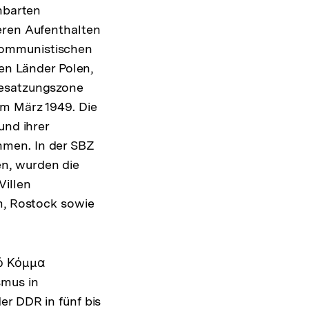
chbarten
eren Aufenthalten
kommunistischen
hen Länder Polen,
Besatzungszone
im März 1949. Die
und ihrer
hmen. In der SBZ
n, wurden die
Villen
m, Rostock sowie
κό Κόμμα
smus in
er DDR in fünf bis