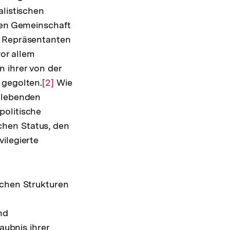
alistischen
rten Gemeinschaft
s Repräsentanten
or allem
 ihrer von der
 gegolten.
Zur
[2]
Wie
R lebenden
Auflösung
politische
der
chen Status, den
Fußnote
ilegierte
ichen Strukturen
nd
aubnis ihrer