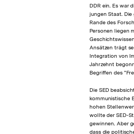
DDR ein. Es war d
jungen Staat. Die
Rande des Forsch
Personen liegen 
Geschichtswissens
Ansätzen trägt s
Integration von I
Jahrzehnt begonne
Begriffen des "Fr
Die SED beabsicht
kommunistische B
hohen Stellenwert
wollte der SED-S
gewinnen. Aber ge
dass die politisc