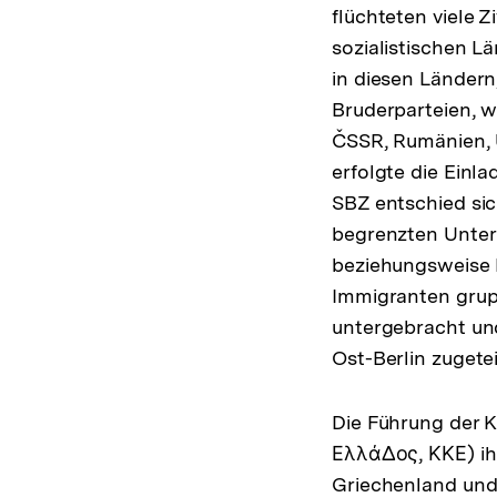
flüchteten viele 
sozialistischen L
in diesen Länder
Bruderparteien, w
ČSSR, Rumänien, 
erfolgte die Einl
SBZ entschied sic
begrenzten Unter
beziehungsweise 
Immigranten grup
untergebracht und
Ost-Berlin zugetei
Die Führung der 
Ελλάδος, ΚΚΕ) ihr
Griechenland und 