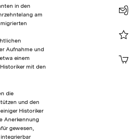
anten in den
ahrzehntelang am
Konta
migrierten
0
htlichen
Merklist
 der Aufnahme und
ansehen
0
Artik
r etwa einem
im
istoriker mit den
Shop-
Warenko
ansehen
en die
stützen und den
iniger Historiker
che Anerkennung
afür gewesen,
integrierbar