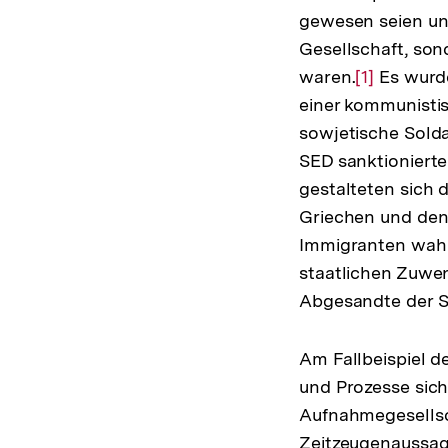
gewesen seien und
Gesellschaft, son
waren.
Zur
[1]
Es wurde
einer kommunisti
Auflösung
sowjetische Solda
der
SED sanktionierte
Fußnote
gestalteten sich 
Griechen und den 
Immigranten wahr
staatlichen Zuwen
Abgesandte der 
Am Fallbeispiel d
und Prozesse sich
Aufnahmegesellsc
Zeitzeugenaussagen