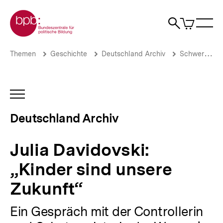
Direkt
Zur Startseite der bpb
zum
0
Artikel
Sho
Seiteninhalt
im
Naviga
Suche
springen
War
öffne
öffnen
öff
Pfadnavigation
Julia
Brotkrümelnavigation
Themen
Geschichte
Deutschland Archiv
Schwerpunkte
Davidovski:
„Kinder
sind
unsere
INHALTSNAVIGATION
Zukunft“
ÖFFNEN
|
Deutschland Archiv
Deutschland
Archiv
|
Julia Davidovski:
bpb.de
„Kinder sind unsere
Zukunft“
Ein Gespräch mit der Controllerin