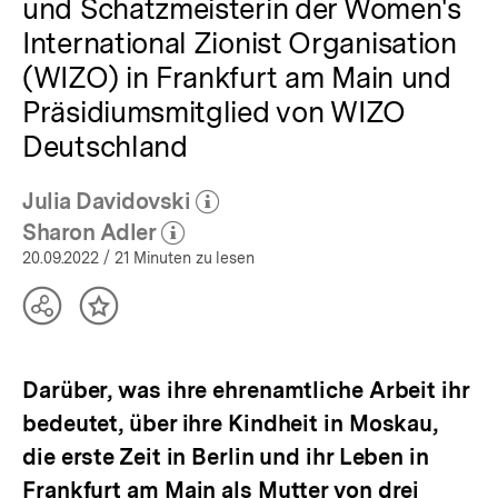
und Schatzmeisterin der Women's
International Zionist Organisation
(WIZO) in Frankfurt am Main und
Präsidiumsmitglied von WIZO
Deutschland
Julia Davidovski
(Mehr zum Autor)
öffnen
Sharon Adler
(Mehr zum Autor)
öffnen
20.09.2022
/ 21 Minuten zu lesen
Teilen
Inhalt
Optionen
merken
anzeigen
Darüber, was ihre ehrenamtliche Arbeit ihr
bedeutet, über ihre Kindheit in Moskau,
die erste Zeit in Berlin und ihr Leben in
Frankfurt am Main als Mutter von drei