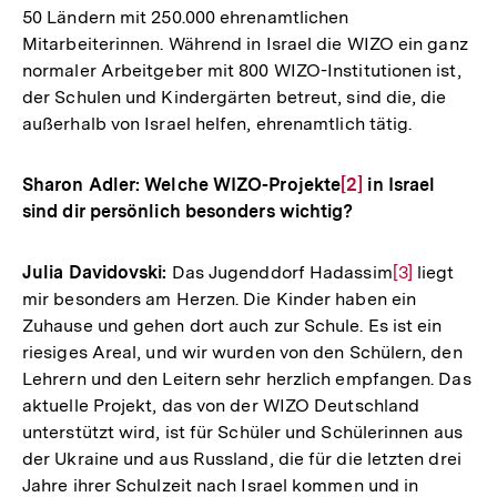
50 Ländern mit 250.000 ehrenamtlichen
Mitarbeiterinnen. Während in Israel die WIZO ein ganz
normaler Arbeitgeber mit 800 WIZO-Institutionen ist,
der Schulen und Kindergärten betreut, sind die, die
außerhalb von Israel helfen, ehrenamtlich tätig.
Sharon Adler: Welche WIZO-Projekte
Zur
[2]
in Israel
sind dir persönlich besonders wichtig?
Auflösung
der
Fußnote
Julia Davidovski:
Das Jugenddorf Hadassim
Zur
[3]
liegt
mir besonders am Herzen. Die Kinder haben ein
Auflösung
Zuhause und gehen dort auch zur Schule. Es ist ein
der
riesiges Areal, und wir wurden von den Schülern, den
Fußnote
Lehrern und den Leitern sehr herzlich empfangen. Das
aktuelle Projekt, das von der WIZO Deutschland
unterstützt wird, ist für Schüler und Schülerinnen aus
der Ukraine und aus Russland, die für die letzten drei
Jahre ihrer Schulzeit nach Israel kommen und in