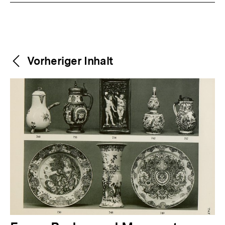
Weitere
Content-
Vorheriger Inhalt
Navigation
Inhalte