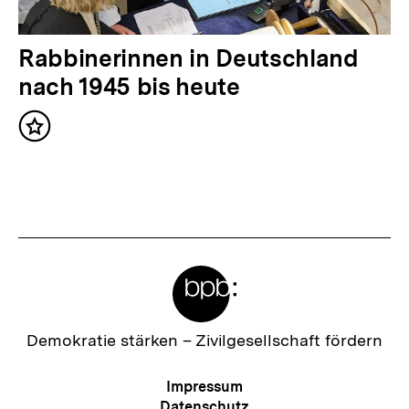
t
:
N
Rabbinerinnen in Deutschland
ä
nach 1945 bis heute
c
Inhalt
h
merken
s
t
e
r
Meta-
I
Links
n
h
Zur
Demokratie stärken –
Zivilgesellschaft fördern
Startseite
a
der
Meta-
Impressum
l
bpb
Navigation
Datenschutz