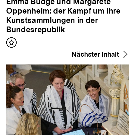
V
Emma Budge und Margarete
o
Oppenheim: der Kampf um ihre
r
Kunstsammlungen in der
h
Bundesrepublik
e
Inhalt
r
merken
Nächster Inhalt
i
g
e
r
I
n
h
a
l