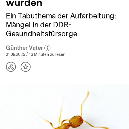
wurden
Ein Tabuthema der Aufarbeitung:
Mängel in der DDR-
Gesundheitsfürsorge
Günther Vater
(Mehr zum Autor)
öffnen
01.08.2025
/ 13 Minuten zu lesen
Teilen
Inhalt
Optionen
merken
anzeigen