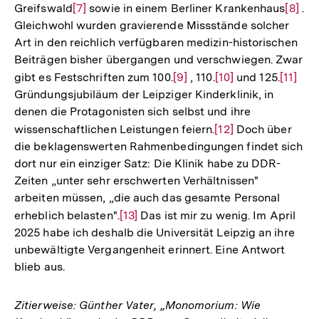
Greifswald
Zur
[7]
sowie in einem Berliner Krankenhaus
Auflösung
Zur
[8]
.
Gleichwohl wurden gravierende Missstände solcher
Auflösung
der
Auflö
Art in den reichlich verfügbaren medizin-historischen
der
Fußnote
der
Beiträgen bisher übergangen und verschwiegen. Zwar
Fußnote
Fußno
gibt es Festschriften zum 100.
Zur
[9]
, 110.
Zur
[10]
und 125.
Zur
[11]
Gründungsjubiläum der Leipziger Kinderklinik, in
Auflösung
Auflösung
Auflös
denen die Protagonisten sich selbst und ihre
der
der
der
wissenschaftlichen Leistungen feiern.
Zur
[12]
Doch über
Fußnote
Fußnote
Fußnot
die beklagenswerten Rahmenbedingungen findet sich
Auflösung
dort nur ein einziger Satz: Die Klinik habe zu DDR-
der
Zeiten „unter sehr erschwerten Verhältnissen"
Fußnote
arbeiten müssen, „die auch das gesamte Personal
erheblich belasten".
Zur
[13]
Das ist mir zu wenig. Im April
2025 habe ich deshalb die Universität Leipzig an ihre
Auflösung
unbewältigte Vergangenheit erinnert. Eine Antwort
der
blieb aus.
Fußnote
Zitierweise: Günther Vater, „Monomorium: Wie