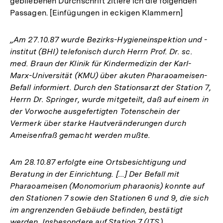
gebliebenen Durchschrift zitiere ich die folgenden
Passagen. [Einfügungen in eckigen Klammern]
„Am 27.10.87 wurde Bezirks-Hygieneinspektion und -
institut (BHI) telefonisch durch Herrn Prof. Dr. sc.
med. Braun der Klinik für Kindermedizin der Karl-
Marx-Universität (KMU) über akuten Pharaoameisen-
Befall informiert. Durch den Stationsarzt der Station 7,
Herrn Dr. Springer, wurde mitgeteilt, daß auf einem in
der Vorwoche ausgefertigten Totenschein der
Vermerk über starke Hautveränderungen durch
Ameisenfraß gemacht werden mußte.
Am 28.10.87 erfolgte eine Ortsbesichtigung und
Beratung in der Einrichtung. [...] Der Befall mit
Pharaoameisen (Monomorium pharaonis) konnte auf
den Stationen 7 sowie den Stationen 6 und 9, die sich
im angrenzenden Gebäude befinden, bestätigt
werden. Insbesondere auf Station 7 (ITS)