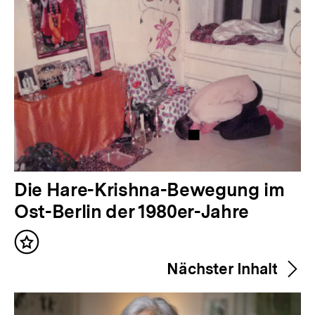
V
Die Hare-Krishna-Bewegung im
o
Ost-Berlin der 1980er-Jahre
r
Inhalt
h
merken
Nächster Inhalt
e
r