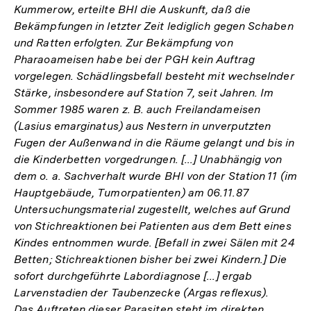
Kummerow, erteilte BHI die Auskunft, daß die
Bekämpfungen in letzter Zeit lediglich gegen Schaben
und Ratten erfolgten. Zur Bekämpfung von
Pharaoameisen habe bei der PGH kein Auftrag
vorgelegen. Schädlingsbefall besteht mit wechselnder
Stärke, insbesondere auf Station 7, seit Jahren. Im
Sommer 1985 waren z. B. auch Freilandameisen
(Lasius emarginatus) aus Nestern in unverputzten
Fugen der Außenwand in die Räume gelangt und bis in
die Kinderbetten vorgedrungen. [...] Unabhängig von
dem o. a. Sachverhalt wurde BHI von der Station 11 (im
Hauptgebäude, Tumorpatienten) am 06.11.87
Untersuchungsmaterial zugestellt, welches auf Grund
von Stichreaktionen bei Patienten aus dem Bett eines
Kindes entnommen wurde. [Befall in zwei Sälen mit 24
Betten; Stichreaktionen bisher bei zwei Kindern.] Die
sofort durchgeführte Labordiagnose [...] ergab
Larvenstadien der Taubenzecke (Argas reflexus).
Das Auftreten dieser Parasiten steht im direkten