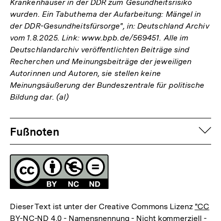
Krankenhäuser in der DDR zum Gesundheitsrisiko
wurden. Ein Tabuthema der Aufarbeitung: Mängel in
der DDR-Gesundheitsfürsorge", in: Deutschland Archiv
vom 1.8.2025. Link: www.bpb.de/569451. Alle im
Deutschlandarchiv veröffentlichten Beiträge sind
Recherchen und Meinungsbeiträge der jeweiligen
Autorinnen und Autoren, sie stellen keine
Meinungsäußerung der Bundeszentrale für politische
Bildung dar. (al)
Fussnoten
auf
Fußnoten
Lizenz
Dieser Text ist unter der Creative Commons Lizenz
"CC
BY-NC-ND 4.0 - Namensnennung - Nicht kommerziell -