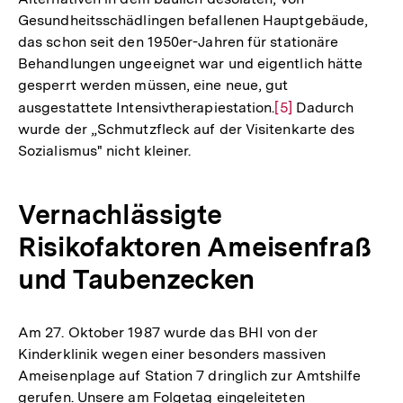
Gesundheitsschädlingen befallenen Hauptgebäude,
das schon seit den 1950er-Jahren für stationäre
Behandlungen ungeeignet war und eigentlich hätte
gesperrt werden müssen, eine neue, gut
ausgestattete Intensivtherapiestation.
Zur
[5]
Dadurch
wurde der „Schmutzfleck auf der Visitenkarte des
Auflösung
Sozialismus" nicht kleiner.
der
Fußnote
Vernachlässigte
Risikofaktoren Ameisenfraß
und Taubenzecken
Am 27. Oktober 1987 wurde das BHI von der
Kinderklinik wegen einer besonders massiven
Ameisenplage auf Station 7 dringlich zur Amtshilfe
gerufen. Unsere am Folgetag eingeleiteten