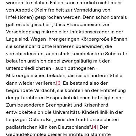
worden. In solchen Fällen kann natürlich nicht mehr
von Aseptik (Keimfreiheit zur Vermeidung von
Infektionen) gesprochen werden. Denn schon damals
galt es als gesichert, dass Pharaoameisen zur
Verschleppung mikrobieller Infektionserreger in der
Lage sind. Wegen ihrer geringen Körpergröße können
sie scheinbar dichte Barrieren überwinden, die
verschiedensten, auch stark keimbelastete Substrate
belaufen und sich dabei zwangsläufig mit den
unterschiedlichsten - auch pathogenen -
Mikroorganismen beladen, die sie an anderer Stelle
dann wieder verlieren.
Zur
[3]
Es bestand also der
begründete Verdacht, sie könnten an der Entstehung
Auflösung
der gefürchteten Hospitalinfektionen beteiligt sein.
der
Zum besonderen Brennpunkt und Krisenherd
Fußnote
entwickelte sich die Universitäts-Kinderklinik in der
Leipziger Oststraße, „eine der traditionsreichsten
pädiatrischen Kliniken Deutschlands".
Zur
[4]
Der
Gebäudekomplex dieser Einrichtung stammte
Auflösung