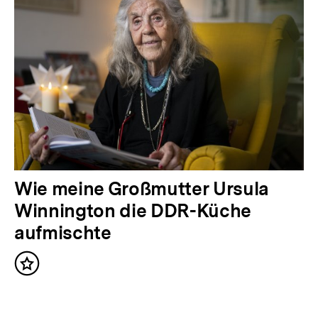
i
g
e
r
I
n
h
a
l
N
Wie meine Großmutter Ursula
t
ä
Winnington die DDR-Küche
:
c
aufmischte
h
Inhalt
s
merken
t