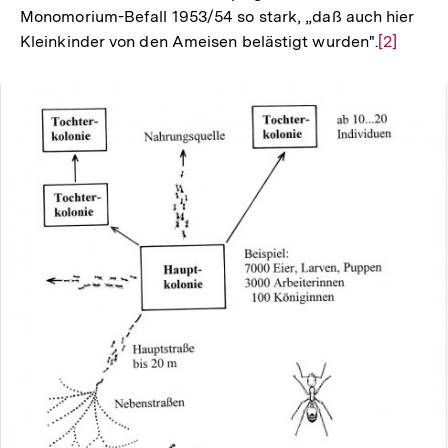
Monomorium-Befall 1953/54 so stark, „daß auch hier
Kleinkinder von den Ameisen belästigt wurden".
Zur
[2]
Auflösun
der
Fußnote
In
Lightbox
öffnen