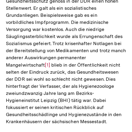
Gesundheitsschutz genoss in der DDR einen hohen
Stellenwert. Er galt als ein sozialistisches
Grundanliegen. Beispielsweise gab es ein
vorbildliches Impfprogramm. Die medizinische
Versorgung war kostenlos. Auch die niedrige
Säuglingssterblichkeit wurde als Errungenschaft des
Sozialismus gefeiert. Trotz krisenhafter Notlagen bei
der Bereitstellung von Medikamenten und trotz manch
anderer Auswirkungen permanenter
Mangelwirtschaft
Zur
[1]
blieb in der Öffentlichkeit nicht
selten der Eindruck zurück, das Gesundheitswesen
Auflösung
der DDR sei wohl so schlecht nicht gewesen. Dies
der
hinterfragt der Verfasser, der als Hygienezoologe
Fußnote
zweiundzwanzig Jahre lang am Bezirks-
Hygieneinstitut Leipzig (BHI) tätig war. Dabei
fokussiert er seinen kritischen Rückblick auf
Gesundheitsschädlinge und Hygienezustände in den
Krankenhäusern der sächsischen Messestadt.