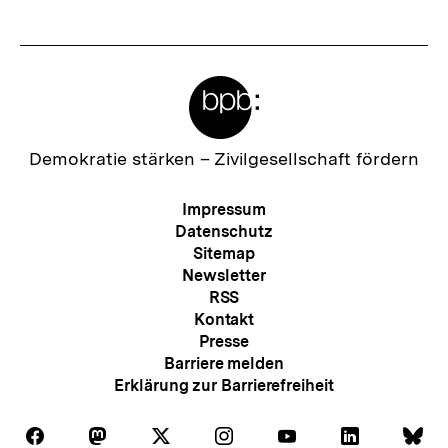
e
r
I
Meta-
n
Links
h
a
Zur
Demokratie stärken –
Zivilgesellschaft fördern
Startseite
l
der
Meta-
Impressum
t
bpb
Navigation
Datenschutz
:
Sitemap
Newsletter
RSS
Kontakt
Presse
Barriere melden
Erklärung zur Barrierefreiheit
Zum
Auf
Auf
Auf
Auf
Auf
Auf
Au
Folgen
Folgen
Folgen
Folgen
Folgen
Folgen
Fol
Seite