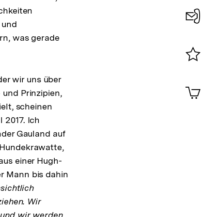
chkeiten
Fußnote
g und
Konta
rn, was gerade
0
Merklist
der wir uns über
ansehen
0
Artik
und Prinzipien,
im
elt, scheinen
Shop-
Warenko
 2017. Ich
ansehen
nder Gauland auf
 Hundekrawatte,
aus einer Hugh-
r Mann bis dahin
sichtlich
ziehen. Wir
 und wir werden