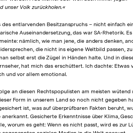
d unser Volk zurückholen.«
s des entlarvenden Besitzanspruchs – nicht einfach ei
tarische Auseinandersetzung, das war SA-Rhetorik. E
meinte: nämlich, wie man jene, die anders denken, and
widersprechen, die nicht ins eigene Weltbild passen, z
an selbst erst die Zügel in Händen halte. Und in di
nseher, hat mich das erschüttert. Ich dachte: Etwas v
sch und vor allem emotional.
Folge an diesen Rechtspopulisten am meisten wütend
dieser Form in unserem Land so noch nicht gegeben h
gesichert ist, was auf überprüfbaren Fakten beruht, w
 anerkannt. Gesicherte Erkenntnisse über Klima, Gesc
lle, worum es geht: Wenn es nicht passt, wird es zur L
e sogenannten sozialen Medien in die Welt posaunt.