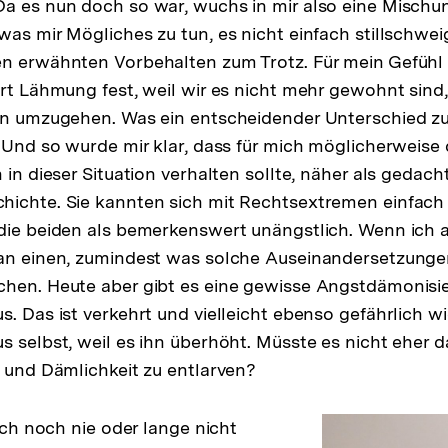
a es nun doch so war, wuchs in mir also eine Mischu
was mir Mögliches zu tun, es nicht einfach stillschwe
n erwähnten Vorbehalten zum Trotz. Für mein Gefühl 
Art Lähmung fest, weil wir es nicht mehr gewohnt sind
ten umzugehen. Was ein entscheidender Unterschied 
. Und so wurde mir klar, dass für mich möglicherweise 
 in dieser Situation verhalten sollte, näher als gedacht
ichte. Sie kannten sich mit Rechtsextremen einfach 
die beiden als bemerkenswert unängstlich. Wenn ich 
an einen, zumindest was solche Auseinandersetzungen 
chen. Heute aber gibt es eine gewisse Angstdämonisi
. Das ist verkehrt und vielleicht ebenso gefährlich wi
s selbst, weil es ihn überhöht. Müsste es nicht eher 
t und Dämlichkeit zu entlarven?
 ich noch nie oder lange nicht