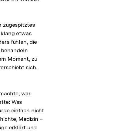
n zugespitztes
s klang etwas
ers fühlen, die
u behandeln
esem Moment, zu
erschiebt sich.
 machte, war
atte: Was
urde einfach nicht
hichte, Medizin –
üge erklärt und