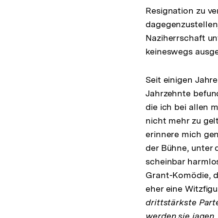
Resignation zu ve
dagegenzustellen,
Naziherrschaft u
keineswegs ausges
Seit einigen Jahre
Jahrzehnte befund
die ich bei allen
nicht mehr zu gel
erinnere mich gen
der Bühne, unter
scheinbar harmlos
Grant-Komödie, d
eher eine Witzfig
drittstärkste Par
werden sie jagen,