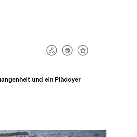
Artikel
Teilen
Inhalt
drucken
Optionen
merken
anzeigen
gangenheit und ein Plädoyer