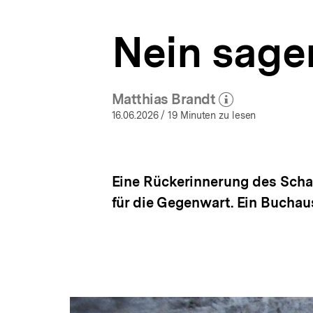
a
t
Nein sage
i
o
n
Matthias Brandt
(Mehr zum Autor)
öffnen
16.06.2026
/ 19 Minuten zu lesen
Eine Rückerinnerung des Scha
für die Gegenwart. Ein Buchau