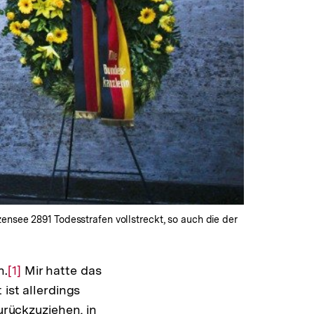
ensee 2891 Todesstrafen vollstreckt, so auch die der
n.
Zur
[1]
Mir hatte das
ist allerdings
Auflösung
urückzuziehen, in
der