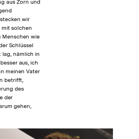
ng aus Zorn und
igend
stecken wir
, mit solchen
zu Menschen wie
der Schlüssel
 lag, nämlich in
besser aus, ich
an meinen Vater
betrifft,
erung des
e der
darum gehen,