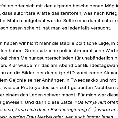
rfallen oder sich mit den eigenen bescheidenen Mögli
 dass autoritäre Kräfte das zerstören, was nach Krie
nter Mühen aufgebaut wurde. Sollte man damit scheite
chlossen scheint, hat man es jedenfalls versucht.
n haben wir nicht mehr die stabile politische Lage, in 
en haben. Grundsätzliche politisch-moralische Werte 
 möglichen Meinungsunterschieden für unabänderlich hi
ten. Klar wurde mir das am Abend der Bundestagswahl
au an die Bilder: der damalige AfD-Vorsitzende Alexa
 dem Gejohle seiner Anhänger, in Tweedsakko und mit
, wie der Prototyp des schlecht gelaunten Nachbarn 
er einem das Leben schwer macht. Für mich war diese
ur gewesen. Und dann diese Sätze:
»Da wir ja nun offen
tei sind, kann sich diese Bundesregierung (…) warm an
 wir werden Frau Merkel oder wen auch immer jagen –