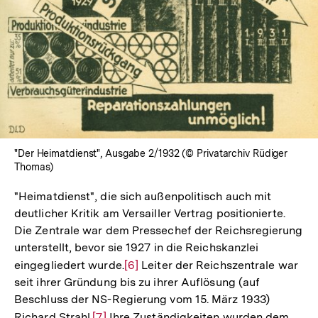
"Der Heimatdienst", Ausgabe 2/1932 (© Privatarchiv Rüdiger
Thomas)
"Heimatdienst", die sich außenpolitisch auch mit
deutlicher Kritik am Versailler Vertrag positionierte.
Die Zentrale war dem Pressechef der Reichsregierung
unterstellt, bevor sie 1927 in die Reichskanzlei
eingegliedert wurde.
Zur
[6]
Leiter der Reichszentrale war
seit ihrer Gründung bis zu ihrer Auflösung (auf
Auflösung
Beschluss der NS-Regierung vom 15. März 1933)
der
Richard Strahl.
Zur
[7]
Ihre Zuständigkeiten wurden dem