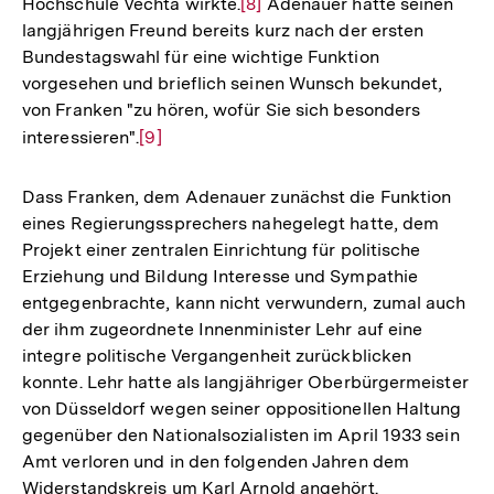
Hochschule Vechta wirkte.
Zur
[8]
Adenauer hatte seinen
langjährigen Freund bereits kurz nach der ersten
Auflösung
Bundestagswahl für eine wichtige Funktion
der
vorgesehen und brieflich seinen Wunsch bekundet,
Fußnote
von Franken "zu hören, wofür Sie sich besonders
interessieren".
Zur
[9]
Auflösung
der
Dass Franken, dem Adenauer zunächst die Funktion
Fußnote
eines Regierungssprechers nahegelegt hatte, dem
Projekt einer zentralen Einrichtung für politische
Erziehung und Bildung Interesse und Sympathie
entgegenbrachte, kann nicht verwundern, zumal auch
der ihm zugeordnete Innenminister Lehr auf eine
integre politische Vergangenheit zurückblicken
konnte. Lehr hatte als langjähriger Oberbürgermeister
von Düsseldorf wegen seiner oppositionellen Haltung
gegenüber den Nationalsozialisten im April 1933 sein
Amt verloren und in den folgenden Jahren dem
Widerstandskreis um Karl Arnold angehört.