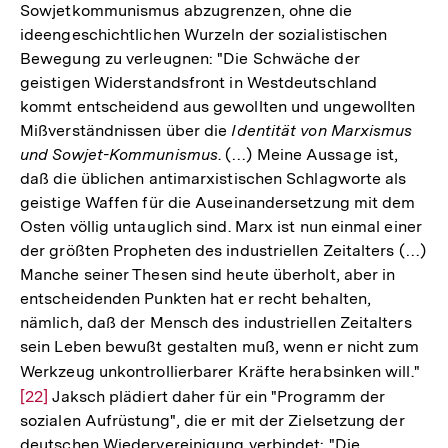
Sowjetkommunismus abzugrenzen, ohne die
Fußnote
ideengeschichtlichen Wurzeln der sozialistischen
Bewegung zu verleugnen: "Die Schwäche der
geistigen Widerstandsfront in Westdeutschland
kommt entscheidend aus gewollten und ungewollten
Mißverständnissen über die
Identität von Marxismus
und Sowjet-Kommunismus
. (…) Meine Aussage ist,
daß die üblichen antimarxistischen Schlagworte als
geistige Waffen für die Auseinandersetzung mit dem
Osten völlig untauglich sind. Marx ist nun einmal einer
der größten Propheten des industriellen Zeitalters (…)
Manche seiner Thesen sind heute überholt, aber in
entscheidenden Punkten hat er recht behalten,
nämlich, daß der Mensch des industriellen Zeitalters
sein Leben bewußt gestalten muß, wenn er nicht zum
Werkzeug unkontrollierbarer Kräfte herabsinken will."
Zur
[22]
Jaksch plädiert daher für ein "Programm der
Auf
sozialen Aufrüstung", die er mit der Zielsetzung der
der
deutschen Wiedervereinigung verbindet: "Die
Fuß