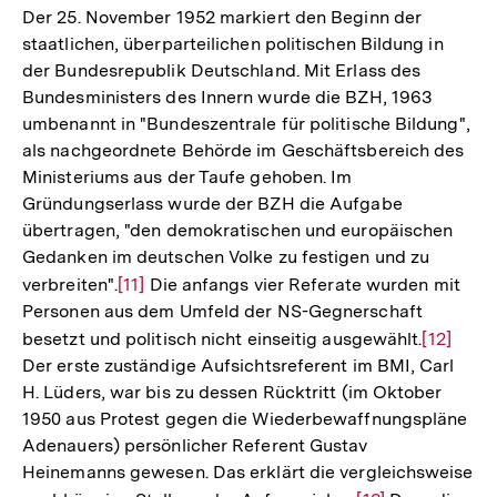
der
Der 25. November 1952 markiert den Beginn der
Fußnote
staatlichen, überparteilichen politischen Bildung in
der Bundesrepublik Deutschland. Mit Erlass des
Bundesministers des Innern wurde die BZH, 1963
umbenannt in "Bundeszentrale für politische Bildung",
als nachgeordnete Behörde im Geschäftsbereich des
Ministeriums aus der Taufe gehoben. Im
Gründungserlass wurde der BZH die Aufgabe
übertragen, "den demokratischen und europäischen
Gedanken im deutschen Volke zu festigen und zu
verbreiten".
Zur
[11]
Die anfangs vier Referate wurden mit
Personen aus dem Umfeld der NS-Gegnerschaft
Auflösung
besetzt und politisch nicht einseitig ausgewählt.
Zur
[12]
der
Der erste zuständige Aufsichtsreferent im BMI, Carl
Auflösu
Fußnote
H. Lüders, war bis zu dessen Rücktritt (im Oktober
der
1950 aus Protest gegen die Wiederbewaffnungspläne
Fußnote
Adenauers) persönlicher Referent Gustav
Heinemanns gewesen. Das erklärt die vergleichsweise