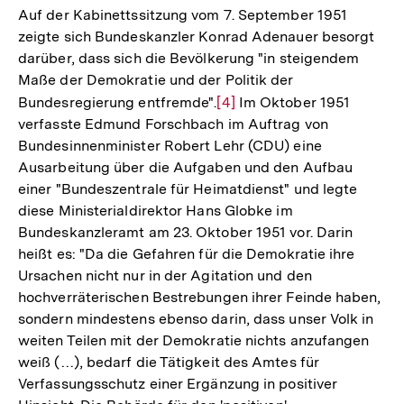
Auf der Kabinettssitzung vom 7. September 1951
zeigte sich Bundeskanzler Konrad Adenauer besorgt
darüber, dass sich die Bevölkerung "in steigendem
Maße der Demokratie und der Politik der
Bundesregierung entfremde".
Zur
[4]
Im Oktober 1951
verfasste Edmund Forschbach im Auftrag von
Auflösung
Bundesinnenminister Robert Lehr (CDU) eine
der
Ausarbeitung über die Aufgaben und den Aufbau
Fußnote
einer "Bundeszentrale für Heimatdienst" und legte
diese Ministerialdirektor Hans Globke im
Bundeskanzleramt am 23. Oktober 1951 vor. Darin
heißt es: "Da die Gefahren für die Demokratie ihre
Ursachen nicht nur in der Agitation und den
hochverräterischen Bestrebungen ihrer Feinde haben,
sondern mindestens ebenso darin, dass unser Volk in
weiten Teilen mit der Demokratie nichts anzufangen
weiß (…), bedarf die Tätigkeit des Amtes für
Verfassungsschutz einer Ergänzung in positiver