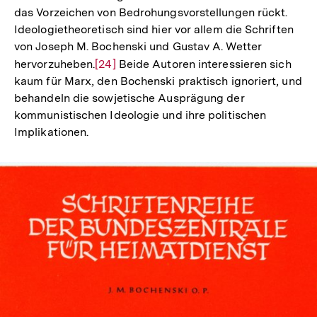
das Vorzeichen von Bedrohungsvorstellungen rückt.
Ideologietheoretisch sind hier vor allem die Schriften
von Joseph M. Bochenski und Gustav A. Wetter
hervorzuheben.
Zur
[24]
Beide Autoren interessieren sich
kaum für Marx, den Bochenski praktisch ignoriert, und
Auflösung
behandeln die sowjetische Ausprägung der
der
kommunistischen Ideologie und ihre politischen
Fußnote
Implikationen.
Zum
Seite