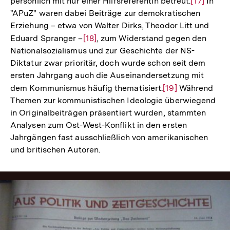
persönlich mit nur einer Hilfsreferentin betreut.
Zur
[17]
In
"APuZ" waren dabei Beiträge zur demokratischen
Auflösun
Erziehung – etwa von Walter Dirks, Theodor Litt und
der
Eduard Spranger –
Zur
[18]
, zum Widerstand gegen den
Fußnote
Nationalsozialismus und zur Geschichte der NS-
Auflösung
Diktatur zwar prioritär, doch wurde schon seit dem
der
ersten Jahrgang auch die Auseinandersetzung mit
Fußnote
dem Kommunismus häufig thematisiert.
Zur
[19]
Während
Themen zur kommunistischen Ideologie überwiegend
Auflösung
in Originalbeiträgen präsentiert wurden, stammten
der
Analysen zum Ost-West-Konflikt in den ersten
Fußnote
Jahrgängen fast ausschließlich von amerikanischen
und britischen Autoren.