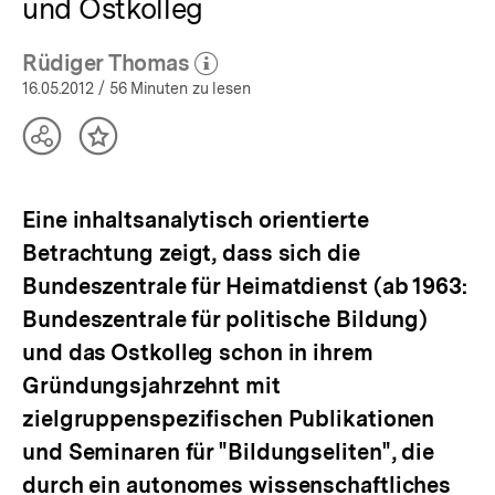
und Ostkolleg
Rüdiger Thomas
(Mehr zum Autor)
öffnen
16.05.2012
/ 56 Minuten zu lesen
Teilen
Inhalt
Optionen
merken
anzeigen
Eine inhaltsanalytisch orientierte
Betrachtung zeigt, dass sich die
Bundeszentrale für Heimatdienst (ab 1963:
Bundeszentrale für politische Bildung)
und das Ostkolleg schon in ihrem
Gründungsjahrzehnt mit
zielgruppenspezifischen Publikationen
und Seminaren für "Bildungseliten", die
durch ein autonomes wissenschaftliches