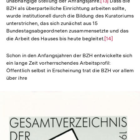
unabhängige Stellung der Anfangsjahre.
Zur
[13]
Dass die
BZH als überparteiliche Einrichtung arbeiten sollte,
Auflösung
wurde institutionell durch die Bildung des Kuratoriums
der
unterstrichen, das sich zunächst aus 15
Fußnote
Bundestagsabgeordneten zusammensetzte und das
die Arbeit des Hauses bis heute begleitet.
Zur
[14]
Auflösung
der
Schon in den Anfangsjahren der BZH entwickelte sich
Fußnote
ein lange Zeit vorherrschendes Arbeitsprofil:
Öffentlich selbst in Erscheinung trat die BZH vor allem
über ihre