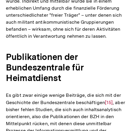
wurde. Indirekt und mittelbar wurde sie in einem
erheblichen Umfang durch die finanzielle Förderung
unterschiedlichster "freier Träger" – unter denen sich
auch militant antikommunistische Gruppierungen
befanden – wirksam, ohne sich für deren Aktivitäten
öffentlich in Verantwortung nehmen zu lassen.
Publikationen der
Bundeszentrale für
Heimatdienst
Es gibt zwar einige wenige Beiträge, die sich mit der
Geschichte der Bundeszentrale beschäftigen
Zur
[15]
, aber
bisher fehlen Studien, die sich auch inhaltsanalytisch
Auflösung
orientieren, also die Publikationen der BZH in den
der
Mittelpunkt rücken, mit denen diese unmittelbar
Fußnote
Prozesse der Informationsvermittlung und der