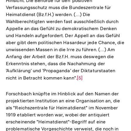
Hinsicht. Die Behörde für den 'positiven'
Verfassungsschutz muss die Bundeszentrale für
Heimatdienst (Bz.f.H.) werden. (…) Die
Wahlberechtigten werden fast ausschließlich durch
Appelle an das Gefühl zu demokratischem Denken
und Handeln aufgefordert. Der Appell an das Gefühl
aber gibt dem politischen Hasardeur jede Chance, die
unwissenden Massen in die Irre zu führen. (…) Am
Anfang der Arbeit der Bz.f.H. muss deswegen die
Erkenntnis stehen, dass die Nachahmung der
'Aufklärung' und 'Propaganda' der Diktaturstaaten
nicht in Betracht kommen kann".
Zur
[5]
Auflösung
der
Forschbach knüpfte im Hinblick auf den Namen der
Fußnote
projektierten Institution an eine Organisation an, die
als "Reichszentrale für Heimatdienst" im November
1919 etabliert worden war, wobei der antiquiert
erscheinende "Heimatdienst"-Begriff auf eine
problematische Vorgeschichte verweist, die noch in