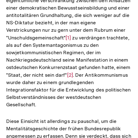
eigentümliche Verschränkung zwischen den Ansätzen
einer demokratischen Bewusstseinsbildung und einer
antitotalitären Grundhaltung, die sich weniger auf die
NS-Diktatur bezieht, in der man eigene
Verstrickungen nur zu gern unter dem Rubrum einer
"Unschuldsgemeinschaft"
Zur
[1]
zu verdrängen trachtete,
als auf den Systemantagonismus zu den
Auflösung
sowjetkommunistischen Regimen, der im
der
Nachkriegsdeutschland seine Manifestation in einem
Fußnote
ostdeutschen Konkurrenzstaat gefunden hatte, einem
"Staat, der nicht sein darf"
Zur
[2]
. Der Antikommunismus
wurde daher zu einem grundlegenden
Auflösung
Integrationsfaktor für die Entwicklung des politischen
der
Selbstverständnisses der westdeutschen
Fußnote
Gesellschaft.
Diese Einsicht ist allerdings zu pauschal, um die
Mentalitätsgeschichte der frühen Bundesrepublik
angemessen zu erfassen. Denn sie verdeckt, dass sich