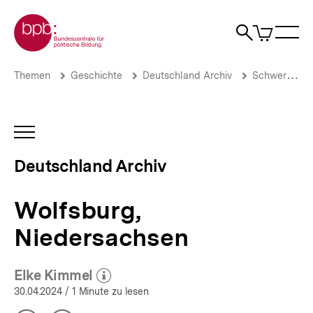
Direkt
Zur Startseite der bpb
zum
0
Artikel
Sho
Seiteninhalt
im
Naviga
Suche
springen
War
öffne
öffnen
öff
Pfadnavigation
Wolfsburg,
Brotkrümelnavigation
Themen
Geschichte
Deutschland Archiv
Schwerpunkte
Niedersachsen
|
Deutschland
Archiv
INHALTSNAVIGATION
|
ÖFFNEN
bpb.de
Deutschland Archiv
Wolfsburg,
Niedersachsen
Elke Kimmel
(Mehr zum Autor)
öffnen
30.04.2024
/ 1 Minute zu lesen