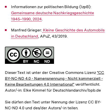
Informationen zur politischen Bildung (IzpB):
Interner
Gemeinsame deutsche Nachkriegsgeschichte
Link:
1945–1990, 2024
.
Manfred Grieger:
Interner
Kleine Geschichte des Automobils
in Deutschland
, APuZ, 43/2019.
Link:
Fussnoten
Lizenz
Dieser Text ist unter der Creative Commons Lizenz
"CC
BY-NC-ND 4.0 - Namensnennung - Nicht kommerziell -
Keine Bearbeitungen 4.0 International"
veröffentlicht.
Autor/-in: Elke Kimmel für Deutschlandarchiv/bpb.de
Sie dürfen den Text unter Nennung der Lizenz CC BY-
NC-ND 4.0 und des/der Autors/-in teilen.