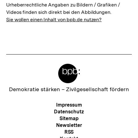
Urheberrechtliche Angaben zu Bildern / Grafiken /
Videos finden sich direkt bei den Abbildungen.
Sie wollen einen Inhalt von bpb.de nutzen?
Meta-
Links
Zur
Demokratie stärken –
Zivilgesellschaft fördern
Startseite
der
Meta-
Impressum
bpb
Navigation
Datenschutz
Sitemap
Newsletter
RSS