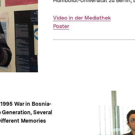
Humboldt-Universität zu Berlin,
Interner
Video in der Mediathek
Link:
Interner
Poster
Link:
–1995 War in Bosnia-
 Generation, Several
ifferent Memories