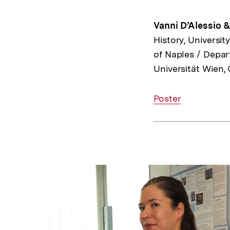
Vanni D’Alessio &
History, University
of Naples / Depart
Universität Wien,
Interner
Poster
Link: