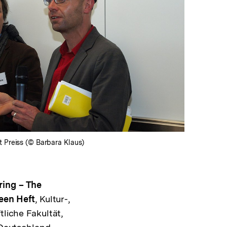
In
Lightbox
öffnen
rt Preiss (© Barbara Klaus)
ing – The
een Heft
, Kultur-,
liche Fakultät,