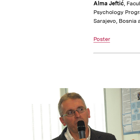
Alma Jeftić
, Facu
Psychology Progra
Sarajevo, Bosnia
Interner
Poster
Link: