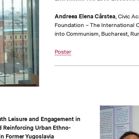
Andreea Elena Cârstea
, Civic 
Foundation – The International C
into Communism, Bucharest, Ru
Interner
Poster
Link:
th Leisure and Engagement in
 Reinforcing Urban Ethno-
in Former Yugoslavia