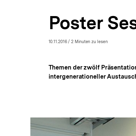
a
t
Poster Se
i
o
n
10.11.2016
/ 2 Minuten zu lesen
Themen der zwölf Präsentation
intergenerationeller Austaus