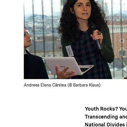
In
Lightbox
öffnen
Andreea Elena Cârstea (© Barbara Klaus)
Youth Rocks? You
Transcending and
National Divides 