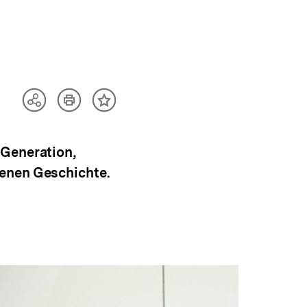
Artikel
Teilen
Inhalt
drucken
Optionen
merken
anzeigen
 Generation,
genen Geschichte.