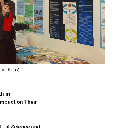
In
Lightbox
öffnen
bara Klaus)
h in
mpact on Their
tical Science and