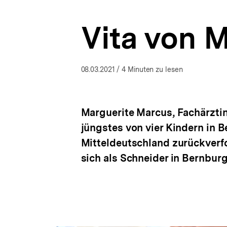
a
t
Vita von 
i
o
n
08.03.2021
/ 4 Minuten zu lesen
Marguerite Marcus, Fachärztin
jüngstes von vier Kindern in Be
Mitteldeutschland zurückverfo
sich als Schneider in Bernburg