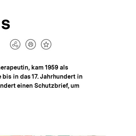
us
Artikel
Teilen
Inhalt
drucken
Optionen
merken
anzeigen
erapeutin, kam 1959 als
 bis in das 17. Jahrhundert in
undert einen Schutzbrief, um