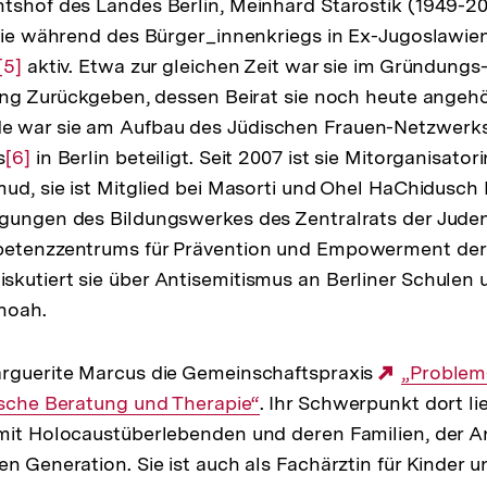
tshof des Landes Berlin, Meinhard Starostik (1949-20
 sie während des Bürger_innenkriegs in Ex-Jugoslawien
Zur
[5]
aktiv. Etwa zur gleichen Zeit war sie im Gründungs
tung Zurückgeben, dessen Beirat sie noch heute angehö
Auflösung
 war sie am Aufbau des Jüdischen Frauen-Netzwerks
der
s
Fußnote
Zur
[6]
in Berlin beteiligt. Seit 2007 ist sie Mitorganisato
mud, sie ist Mitglied bei Masorti und Ohel HaChidusch 
Auflösung
agungen des Bildungswerkes des Zentralrats der Jude
der
petenzzentrums für Prävention und Empowerment de
Fußnote
kutiert sie über Antisemitismus an Berliner Schulen 
hoah.
arguerite Marcus die Gemeinschaftspraxis
Externer
„Problem
ische Beratung und Therapie“
. Ihr Schwerpunkt dort li
Link:
 mit Holocaustüberlebenden und deren Familien, der 
en Generation. Sie ist auch als Fachärztin für Kinder