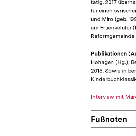
tätig. 2017 übern
für einen syrisch
und Miro (geb. 19
am Fraenkelufer (
Reformgemeinde B
Publikationen (A
Hohagen (Hg.), Be
2015. Sowie in be
Kinderbuchklassik
Interner
Interview mit Mar
Link:
Fussnoten
Fußnoten