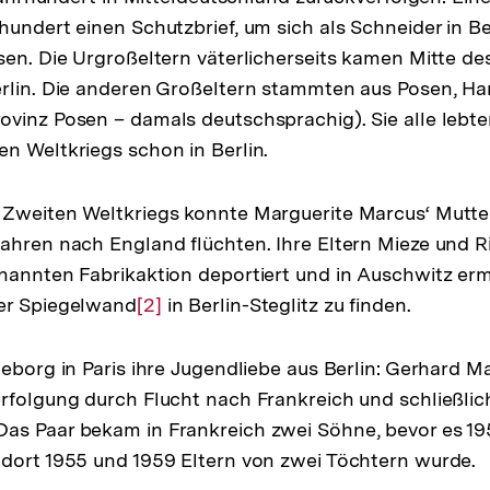
hundert einen Schutzbrief, um sich als Schneider in B
sen. Die Urgroßeltern väterlicherseits kamen Mitte de
erlin. Die anderen Großeltern stammten aus Posen, 
vinz Posen – damals deutschsprachig). Sie alle lebte
n Weltkriegs schon in Berlin.
 Zweiten Weltkriegs konnte Marguerite Marcus‘ Mutte
ahren nach England flüchten. Ihre Eltern Mieze und R
nannten Fabrikaktion deportiert und in Auschwitz erm
er Spiegelwand
Zur
[2]
in Berlin-Steglitz zu finden.
Auflösung
der
geborg in Paris ihre Jugendliebe aus Berlin: Gerhard M
Fußnote
rfolgung durch Flucht nach Frankreich und schließlic
as Paar bekam in Frankreich zwei Söhne, bevor es 195
dort 1955 und 1959 Eltern von zwei Töchtern wurde.