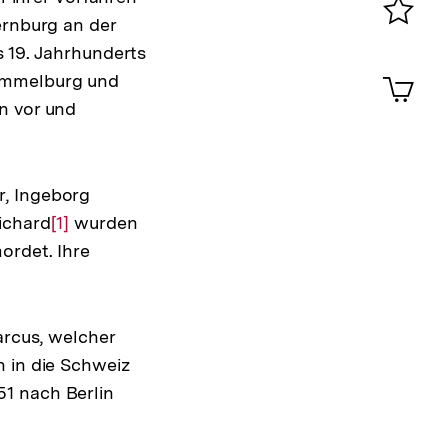
ernburg an der
Merklist
s 19. Jahrhunderts
ansehen
0
Artik
Hammelburg und
im
n vor und
Shop-
Warenko
ansehen
r, Ingeborg
ichard
Zur
[1]
wurden
ordet. Ihre
Auflösung
der
Fußnote
arcus, welcher
h in die Schweiz
1 nach Berlin