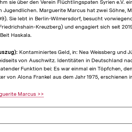
ahm sie über den Verein Flüchtlingspaten Syrien e.V. e
en Jugendlichen. Marguerite Marcus hat zwei Söhne, Mi
99). Sie lebt in Berlin-Wilmersdorf, besucht vorwiege
Friedrichshain-Kreuzberg) und engagiert sich seit 2019
eit Haskala.
uszug):
Kontaminiertes Geld, in: Nea Weissberg und J
idseits von Auschwitz. Identitäten in Deutschland nac
ratender Funktion bei: Es war einmal ein Töpfchen, de
er von Alona Frankel aus dem Jahr 1975, erschienen in
guerite Marcus >>