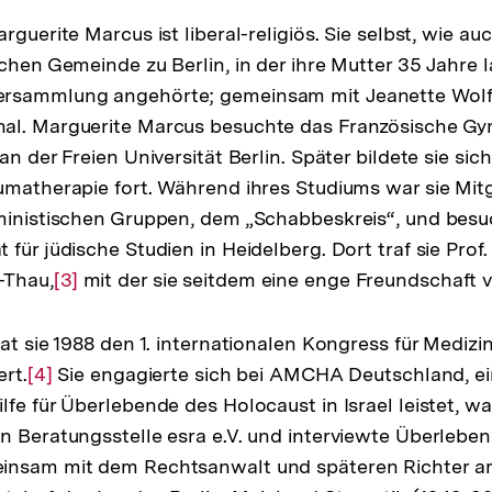
guerite Marcus ist liberal-religiös. Sie selbst, wie auch
schen Gemeinde zu Berlin, in der ihre Mutter 35 Jahre 
rsammlung angehörte; gemeinsam mit Jeanette Wolff,
al. Marguerite Marcus besuchte das Französische G
an der Freien Universität Berlin. Später bildete sie sic
umatherapie fort. Während ihres Studiums war sie Mitgl
ministischen Gruppen, dem „Schabbeskreis“, und besu
für jüdische Studien in Heidelberg. Dort traf sie Prof
-Thau,
Zur
[3]
mit der sie seitdem eine enge Freundschaft v
Auflösung
der
at sie 1988 den 1. internationalen Kongress für Medizi
Fußnote
ert.
Zur
[4]
Sie engagierte sich bei AMCHA Deutschland, ei
lfe für Überlebende des Holocaust in Israel leistet, w
Auflösung
n Beratungsstelle esra e.V. und interviewte Überleben
der
insam mit dem Rechtsanwalt und späteren Richter 
Fußnote