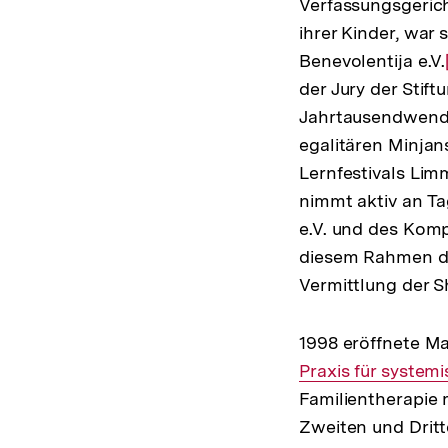
Verfassungsgerich
ihrer Kinder, war
Benevolentija e.V.
der Jury der Stif
Jahrtausendwende
egalitären Minjan
Lernfestivals Lim
nimmt aktiv an T
e.V. und des Kom
diesem Rahmen dis
Vermittlung der S
1998 eröffnete M
Praxis für system
Familientherapie
Zweiten und Dritt