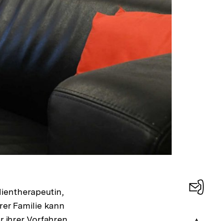
ientherapeutin,
Konta
hrer Familie kann
0
r ihrer Vorfahren