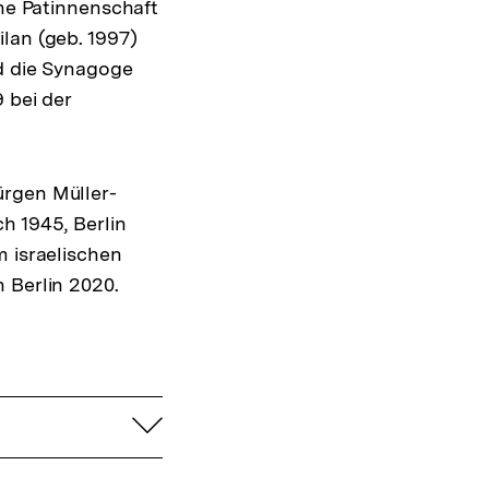
ine Patinnenschaft
lan (geb. 1997)
nd die Synagoge
 bei der
ürgen Müller-
h 1945, Berlin
m israelischen
 Berlin 2020.
aufklappen