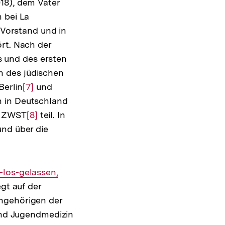
18), dem Vater
 bei La
-Vorstand und in
rt. Nach der
 und des ersten
rin des jüdischen
Berlin
Zur
[7]
und
n in Deutschland
Auflösung
r ZWST
der
Zur
[8]
teil. In
und über die
Fußnote
Auflösung
der
Fußnote
-los-gelassen,
egt auf der
Angehörigen der
 und Jugendmedizin