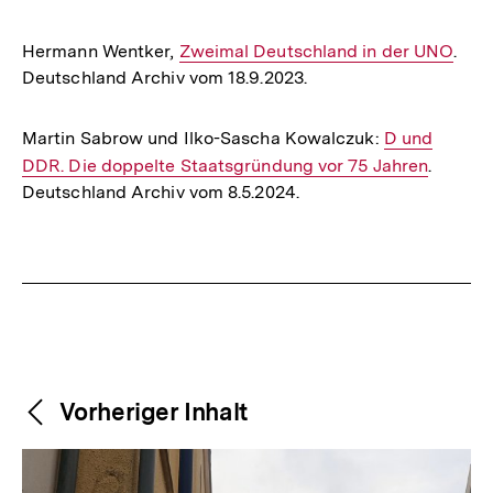
Hermann Wentker,
Interner
Zweimal Deutschland in der UNO
.
Deutschland Archiv vom 18.9.2023.
Link:
Martin Sabrow und Ilko-Sascha Kowalczuk:
Interner
D und
DDR. Die doppelte Staatsgründung vor 75 Jahren
Link:
.
Deutschland Archiv vom 8.5.2024.
Fussnoten
Weitere
Content-
Vorheriger Inhalt
Navigation
Inhalte