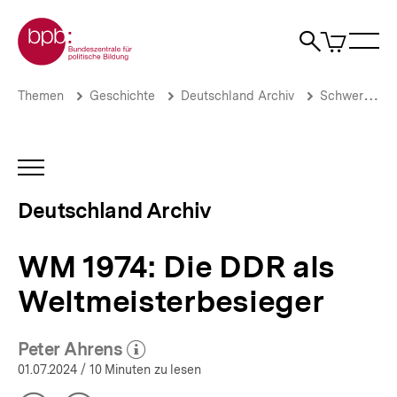
Direkt
Zur Startseite der bpb
zum
0
Artikel
Sho
Seiteninhalt
im
Naviga
Suche
springen
War
öffne
öffnen
öff
Pfadnavigation
WM
Brotkrümelnavigation
Themen
Geschichte
Deutschland Archiv
Schwerpunkte
1974:
Die
DDR
als
INHALTSNAVIGATION
Weltmeisterbesieger
ÖFFNEN
|
Deutschland Archiv
Deutschland
Archiv
|
WM 1974: Die DDR als
bpb.de
Weltmeisterbesieger
Peter Ahrens
(Mehr zum Autor)
öffnen
01.07.2024
/ 10 Minuten zu lesen