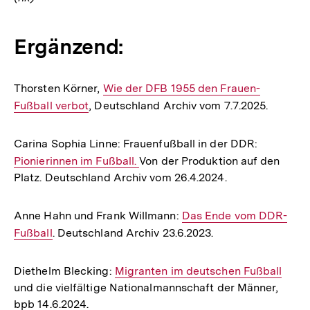
Ergänzend:
Thorsten Körner,
Interner
Wie der DFB 1955 den Frauen-
Fußball verbot
, Deutschland Archiv vom 7.7.2025.
Link:
Carina Sophia Linne: Frauenfußball in der DDR:
Interner
Pionierinnen im Fußball.
Von der Produktion auf den
Link:
Platz. Deutschland Archiv vom 26.4.2024.
Anne Hahn und Frank Willmann:
Interner
Das Ende vom DDR-
Fußball
. Deutschland Archiv 23.6.2023.
Link:
Diethelm Blecking:
Interner
Migranten im deutschen Fußball
und die vielfältige Nationalmannschaft der Männer,
Link:
bpb 14.6.2024.