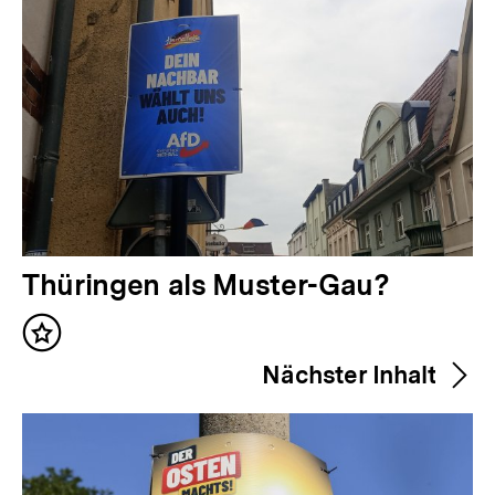
V
Thüringen als Muster-Gau?
o
Inhalt
r
merken
Nächster Inhalt
h
e
r
Zum
i
Seite