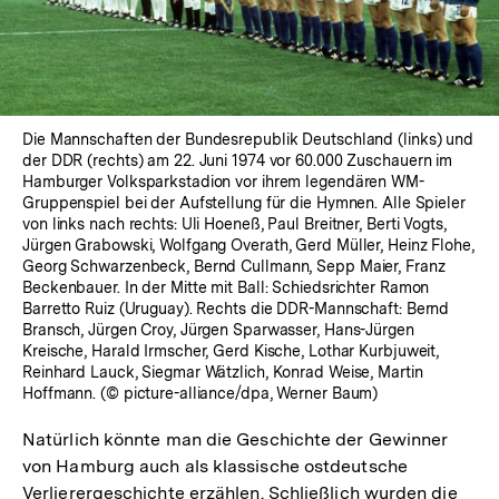
Die Mannschaften der Bundesrepublik Deutschland (links) und
der DDR (rechts) am 22. Juni 1974 vor 60.000 Zuschauern im
Hamburger Volksparkstadion vor ihrem legendären WM-
Gruppenspiel bei der Aufstellung für die Hymnen. Alle Spieler
von links nach rechts: Uli Hoeneß, Paul Breitner, Berti Vogts,
Jürgen Grabowski, Wolfgang Overath, Gerd Müller, Heinz Flohe,
Georg Schwarzenbeck, Bernd Cullmann, Sepp Maier, Franz
Beckenbauer. In der Mitte mit Ball: Schiedsrichter Ramon
Barretto Ruiz (Uruguay). Rechts die DDR-Mannschaft: Bernd
Bransch, Jürgen Croy, Jürgen Sparwasser, Hans-Jürgen
Kreische, Harald Irmscher, Gerd Kische, Lothar Kurbjuweit,
Reinhard Lauck, Siegmar Wätzlich, Konrad Weise, Martin
Hoffmann. (© picture-alliance/dpa, Werner Baum)
Natürlich könnte man die Geschichte der Gewinner
von Hamburg auch als klassische ostdeutsche
Verlierergeschichte erzählen. Schließlich wurden die