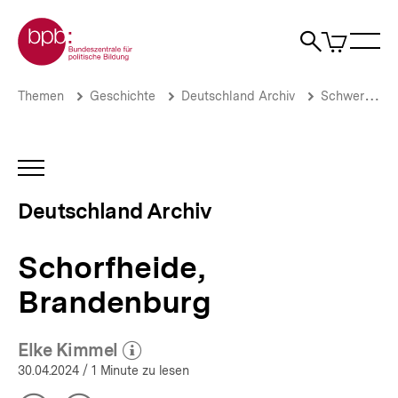
Direkt
Zur Startseite der bpb
zum
0
Artikel
Sho
Seiteninhalt
im
Naviga
Suche
springen
War
öffne
öffnen
öff
Pfadnavigation
Schorfheide,
Brotkrümelnavigation
Themen
Geschichte
Deutschland Archiv
Schwerpunkte
Brandenburg
|
Deutschland
Archiv
INHALTSNAVIGATION
|
ÖFFNEN
bpb.de
Deutschland Archiv
Schorfheide,
Brandenburg
Elke Kimmel
(Mehr zum Autor)
öffnen
30.04.2024
/ 1 Minute zu lesen