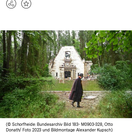
Teilen
Inhalt
Optionen
merken
anzeigen
(© Schorfheide: Bundesarchiv Bild 183- M0903-328, Otto
Donath/ Foto 2023 und Bildmontage Alexander Kupsch)