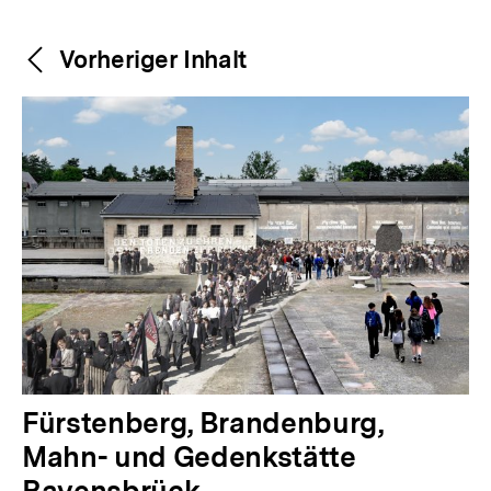
Weitere
Content-
Vorheriger Inhalt
Navigation
Inhalte
V
Fürstenberg, Brandenburg,
o
Mahn- und Gedenkstätte
r
Ravensbrück