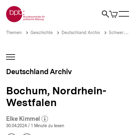
Direkt
Zur Startseite der bpb
zum
0
Artikel
Sho
Seiteninhalt
im
Naviga
Suche
springen
War
öffne
öffnen
öff
Pfadnavigation
Bochum,
Brotkrümelnavigation
Themen
Geschichte
Deutschland Archiv
Schwerpunkte
Nordrhein-
Westfalen
|
Deutschland
INHALTSNAVIGATION
Archiv
ÖFFNEN
|
Deutschland Archiv
bpb.de
Bochum, Nordrhein-
Westfalen
Elke Kimmel
(Mehr zum Autor)
öffnen
30.04.2024
/ 1 Minute zu lesen