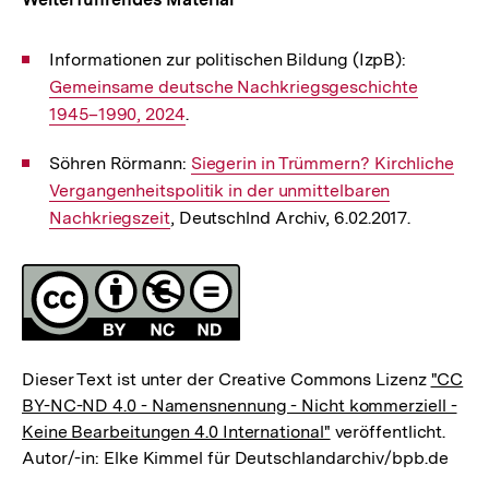
Informationen zur politischen Bildung (IzpB):
Interner
Gemeinsame deutsche Nachkriegsgeschichte
Link:
1945–1990, 2024
.
Söhren Rörmann:
Interner
Siegerin in Trümmern? Kirchliche
Vergangenheitspolitik in der unmittelbaren
Link:
Nachkriegszeit
, Deutschlnd Archiv, 6.02.2017.
Fussnoten
Lizenz
Dieser Text ist unter der Creative Commons Lizenz
"CC
BY-NC-ND 4.0 - Namensnennung - Nicht kommerziell -
Keine Bearbeitungen 4.0 International"
veröffentlicht.
Autor/-in: Elke Kimmel für Deutschlandarchiv/bpb.de