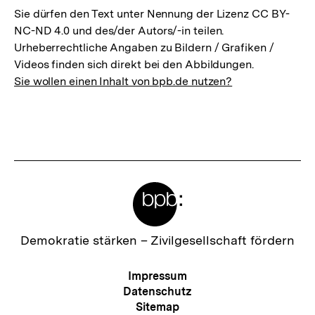
Sie dürfen den Text unter Nennung der Lizenz CC BY-
NC-ND 4.0 und des/der Autors/-in teilen.
Urheberrechtliche Angaben zu Bildern / Grafiken /
Videos finden sich direkt bei den Abbildungen.
Sie wollen einen Inhalt von bpb.de nutzen?
Meta-
Links
Zur
Demokratie stärken –
Zivilgesellschaft fördern
Startseite
der
Meta-
Impressum
bpb
Navigation
Datenschutz
Sitemap