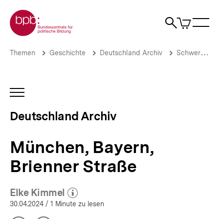
Direkt
Zur Startseite der bpb
zum
0
Artikel
Sho
Seiteninhalt
im
Naviga
Suche
springen
War
öffne
öffnen
öff
Pfadnavigation
München,
Brotkrümelnavigation
Themen
Geschichte
Deutschland Archiv
Schwerpunkte
Bayern,
Brienner
Straße
|
INHALTSNAVIGATION
Deutschland
ÖFFNEN
Archiv
Deutschland Archiv
|
bpb.de
München, Bayern,
Brienner Straße
Elke Kimmel
(Mehr zum Autor)
öffnen
30.04.2024
/ 1 Minute zu lesen