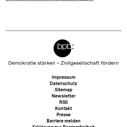
Meta-
Links
Zur
Demokratie stärken –
Zivilgesellschaft fördern
Startseite
der
Meta-
Impressum
bpb
Navigation
Datenschutz
Sitemap
Newsletter
RSS
Kontakt
Presse
Barriere melden