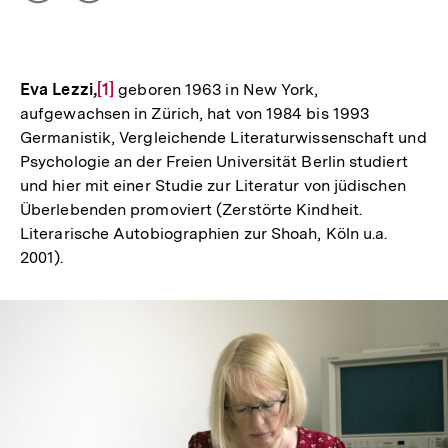
Optionen
merken
anzeigen
Eva Lezzi,
Zur
[1]
geboren 1963 in New York,
aufgewachsen in Zürich, hat von 1984 bis 1993
Auflösung
Germanistik, Vergleichende Literaturwissenschaft und
der
Psychologie an der Freien Universität Berlin studiert
Fußnote
und hier mit einer Studie zur Literatur von jüdischen
Überlebenden promoviert (Zerstörte Kindheit.
Literarische Autobiographien zur Shoah, Köln u.a.
2001).