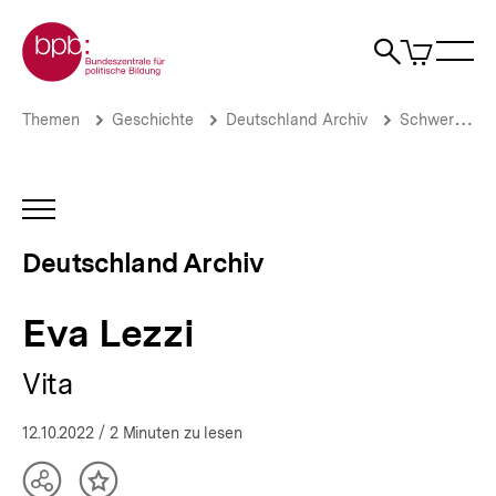
Direkt
Zur Startseite der bpb
zum
0
Artikel
Sho
Seiteninhalt
im
Naviga
Suche
springen
War
öffne
öffnen
öff
Pfadnavigation
Eva
Brotkrümelnavigation
Themen
Geschichte
Deutschland Archiv
Schwerpunkte
Lezzi
|
Deutschland
Archiv
INHALTSNAVIGATION
|
ÖFFNEN
bpb.de
Deutschland Archiv
Eva Lezzi
Vita
12.10.2022
/ 2 Minuten zu lesen
Teilen
Inhalt